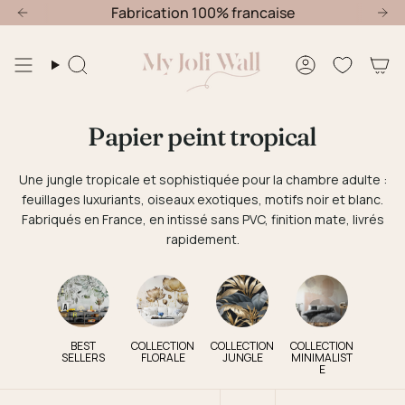
Passer
usqu'au 30 Août
Fabrication 100% francaise
Offre nouvelle chambre : -20% jusqu'au 30 
au
contenu
de
Recherche
Compte
la
page
Papier peint tropical
Une jungle tropicale et sophistiquée pour la chambre adulte :
feuillages luxuriants, oiseaux exotiques, motifs noir et blanc.
Fabriqués en France, en intissé sans PVC, finition mate, livrés
rapidement.
BEST
COLLECTION
COLLECTION
COLLECTION
SELLERS
FLORALE
JUNGLE
MINIMALIST
E