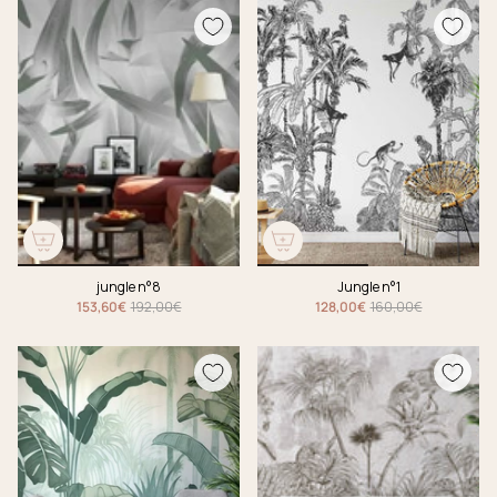
jungle n°8
Jungle n°1
153,60€
192,00€
128,00€
160,00€