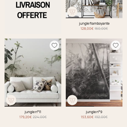
jungle flamboyante
128,00€
160,00€
jungle n°11
jungle n°9
179,20€
224,00€
153,60€
192,00€