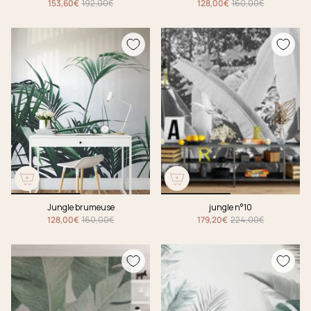
153,60€
192,00€
128,00€
160,00€
Jungle brumeuse
jungle n°10
128,00€
160,00€
179,20€
224,00€