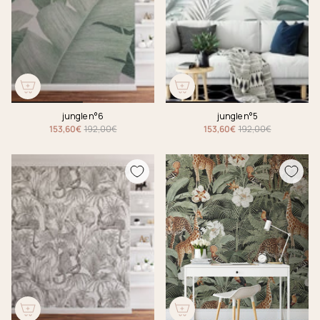
jungle n°6
jungle n°5
153,60€
192,00€
153,60€
192,00€