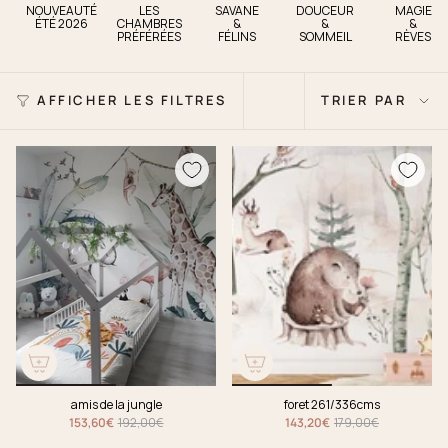
NOUVEAUTÉ
LES
SAVANE
DOUCEUR
MAGIE
ÉTÉ 2026
CHAMBRES
&
&
&
PRÉFÉRÉES
FÉLINS
SOMMEIL
RÈVES
Trier
AFFICHER LES FILTRES
TRIER PAR
par
amis de la jungle
foret 261/336cms
153,60€
192,00€
143,20€
179,00€