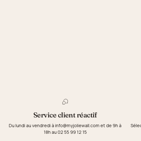
Service client réactif
Du lundi au vendredi à info@myjoliewall.com et de 9h à
Séle
18h au 02 55 99 12 15