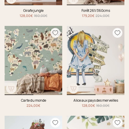
Girafe jungle
Forêt 261/360cms
128,00€
160,00€
179,20€
224,00€
Carte du monde
Alice aux pays des merveilles
224,00€
128,00€
160,00€