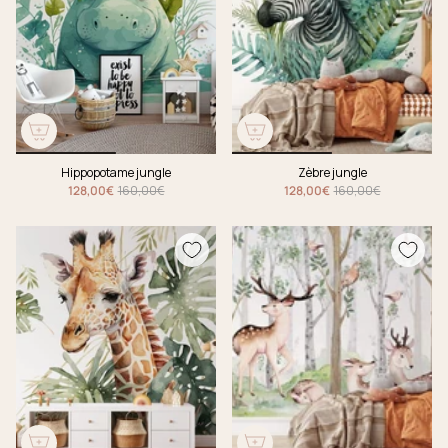
Hippopotame jungle
Zèbre jungle
128,00€
160,00€
128,00€
160,00€