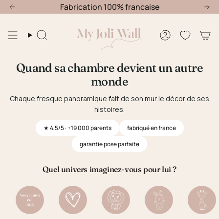
Passer
Fabrication 100% francaise
au
contenu
de
Recherche
Compte
la
page
Quand sa chambre devient un autre
monde
Chaque fresque panoramique fait de son mur le décor de ses
histoires.
★ 4,5/5 · +19 000 parents
fabriqué en france
garantie pose parfaite
Quel univers imaginez-vous pour lui ?