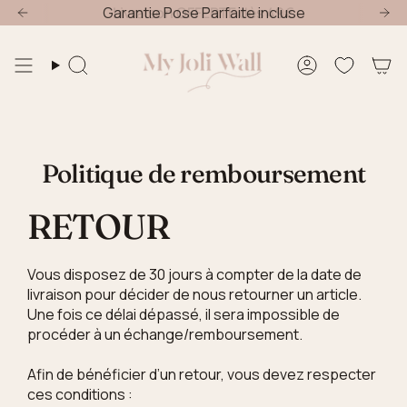
Passer
fre nouvelle chambre : -20% jusqu'au 30 Août
Garantie Pose Parfaite incluse
Livraison OFFERTE dès 49€
Offre nouvell
au
contenu
de
Recherche
Compte
la
page
Politique de remboursement
RETOUR
Vous disposez de 30 jours à compter de la date de
livraison pour décider de nous retourner un article.
Une fois ce délai dépassé, il sera impossible de
procéder à un échange/remboursement.
Afin de bénéficier d’un retour, vous devez respecter
ces conditions :