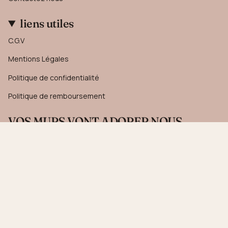
liens utiles
C.G.V
Mentions Légales
Politique de confidentialité
Politique de remboursement
VOS MURS VONT ADORER NOUS
SUIVRE....
Recevez 10% sur votre première commande en vous
inscrivant à notre newsletter.