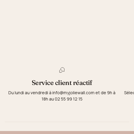
Service client réactif
Du lundi au vendredi à info@myjoliewall.com et de 9h à
Séle
18h au 02 55 99 12 15