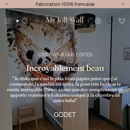
Passer
20% jusqu'au 30 Août
Fabrication 100% francaise
Offre nouvelle chambre : -20% jusqu'a
au
contenu
de
Recherche
Compte
la
page
C'EST VOUS QUI LE DITES
Incroyablement beau
"Je crois que c’est le plus beau papier peint que j’ai
commandé, la qualité est extra, la pose très facile et le
rendu incroyable !!Nous avons que des compliments, ça
apporte vraiment un charme unique à la chambre de
notre bébé"
GODET