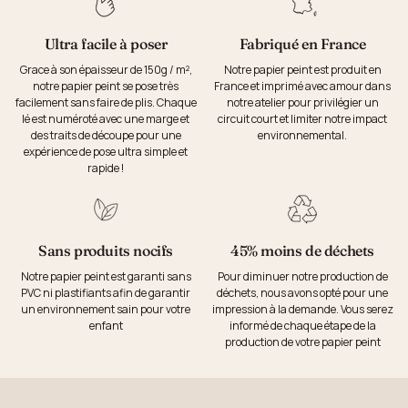
Ultra facile à poser
Fabriqué en France
Grace à son épaisseur de 150g / m²,
Notre papier peint est produit en
notre papier peint se pose très
France et imprimé avec amour dans
facilement sans faire de plis. Chaque
notre atelier pour privilégier un
lé est numéroté avec une marge et
circuit court et limiter notre impact
des traits de découpe pour une
environnemental.
expérience de pose ultra simple et
rapide !
Sans produits nocifs
45% moins de déchets
Notre papier peint est garanti sans
Pour diminuer notre production de
PVC ni plastifiants afin de garantir
déchets, nous avons opté pour une
un environnement sain pour votre
impression à la demande. Vous serez
enfant
informé de chaque étape de la
production de votre papier peint