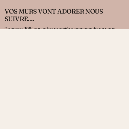
VOS MURS VONT ADORER NOUS
SUIVRE....
Recevez 10% sur votre première commande en vous
inscrivant à notre newsletter.
JE M'INSCRIS
Ce site est protégé par hCaptcha, et la
Politique de confidentialité
et les
Conditions de
service
de hCaptcha s’appliquent.