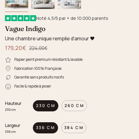
Noté 4,5/5 par + de 10 000 parents
Vague Indigo
Une chambre unique remplie d'amour 🖤
179,20€
Prix régulier
224,00€
Papier peint premium résistant & lavable
Fabrication 100% Française
Garantie sans produits nocifs
Facile & rapide à poser
Hauteur
230 CM
260 CM
230 cm
Largeur
336 CM
384 CM
336 cm