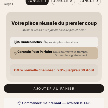
JUNGLE 1
JUNGLE 2
JUNGLE 3
Jungle 1
Votre pièce réussie du premier coup
Même si vous n'avez jamais posé de papier peint
📖
5 Guides inclus :
Étapes simples, zéro stress
Garantie Pose Parfaite :
Vous pouvez vous tromper.
✨
On remplace gratuitement
Offre nouvelle chambre : -20% jusqu'au 30 Août
AJOUTER AU PANIER
📦 Commandez
maintenant
— livraison le
14/8