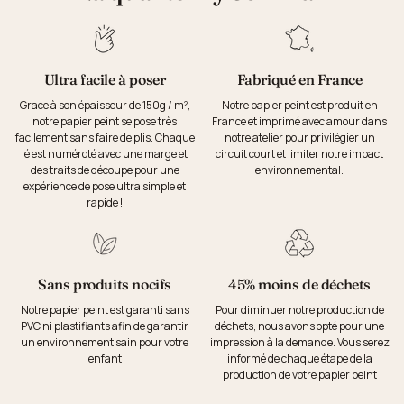
Ultra facile à poser
Fabriqué en France
Grace à son épaisseur de 150g / m²,
Notre papier peint est produit en
notre papier peint se pose très
France et imprimé avec amour dans
facilement sans faire de plis. Chaque
notre atelier pour privilégier un
lé est numéroté avec une marge et
circuit court et limiter notre impact
des traits de découpe pour une
environnemental.
expérience de pose ultra simple et
rapide !
Sans produits nocifs
45% moins de déchets
Notre papier peint est garanti sans
Pour diminuer notre production de
PVC ni plastifiants afin de garantir
déchets, nous avons opté pour une
un environnement sain pour votre
impression à la demande. Vous serez
enfant
informé de chaque étape de la
production de votre papier peint