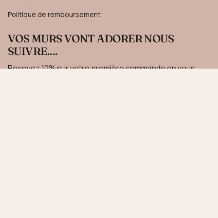
Politique de remboursement
VOS MURS VONT ADORER NOUS
SUIVRE....
Recevez 10% sur votre première commande en vous
inscrivant à notre newsletter.
JE M'INSCRIS
Ce site est protégé par hCaptcha, et la
Politique de confidentialité
et les
Conditions de
service
de hCaptcha s’appliquent.