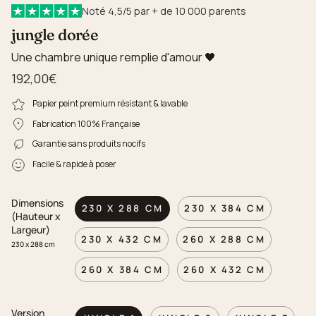
Noté 4,5/5 par + de 10 000 parents
jungle dorée
Une chambre unique remplie d'amour 🖤
192,00€
Papier peint premium résistant & lavable
Fabrication 100% Française
Garantie sans produits nocifs
Facile & rapide à poser
Dimensions
230 X 288 CM
230 X 384 CM
(Hauteur x
Largeur)
230 X 432 CM
260 X 288 CM
230 x 288 cm
260 X 384 CM
260 X 432 CM
Version