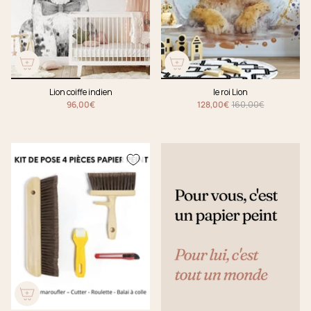
Lion coiffe indien
le roi Lion
96,00€
128,00€
160,00€