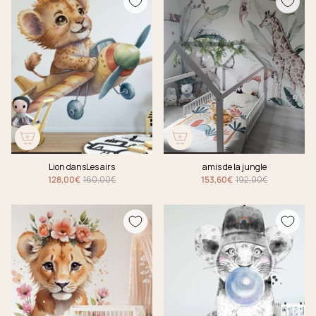
Lion dansLes airs
amis de la jungle
128,00€
160,00€
153,60€
192,00€