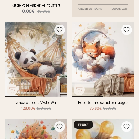
Kit de Pose Papier Peint Offert
0,00€
19,00€
Panda qui dort MyJoliWall
Bébé Renard dansLes nuages
128,00€
160,00€
76,80€
96,00€
ÉPUISÉ