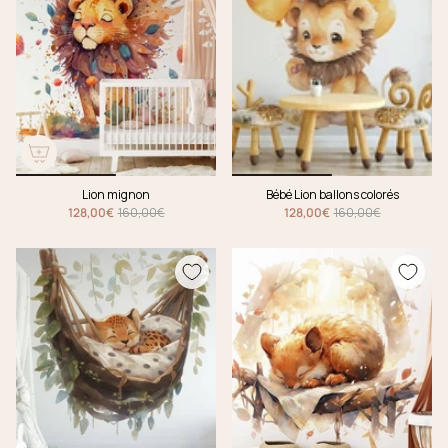
Lion mignon
Bébé Lion ballons colorés
128,00€
160,00€
128,00€
160,00€