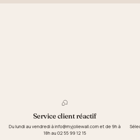
Service client réactif
Du lundi au vendredi à info@myjoliewall.com et de 9h à
Séle
18h au 02 55 99 12 15