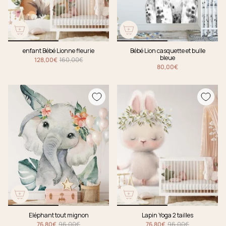
enfant Bébé Lionne fleurie
Bébé Lion casquette et bulle
bleue
128,00€
160,00€
80,00€
Eléphant tout mignon
Lapin Yoga 2 tailles
76,80€
96,00€
76,80€
96,00€