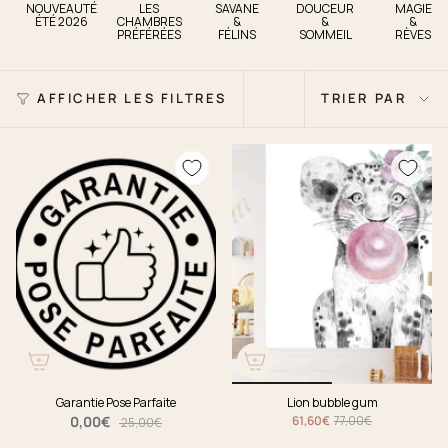
NOUVEAUTÉ
LES
SAVANE
DOUCEUR
MAGIE
ÉTÉ 2026
CHAMBRES
&
&
&
PRÉFÉRÉES
FÉLINS
SOMMEIL
RÈVES
Trier
AFFICHER LES FILTRES
TRIER PAR
par
Garantie Pose Parfaite
Lion bubble gum
0,00€
61,60€
77,00€
25,00€