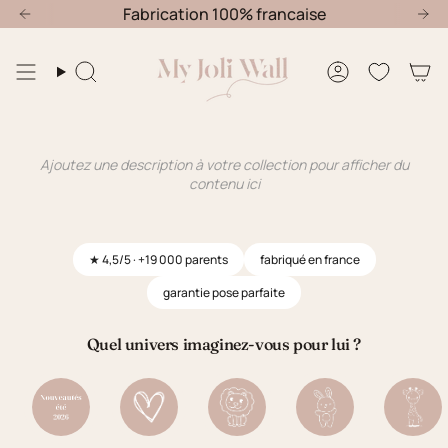
Passer
u'au 30 Août
Offre nouvelle chambre : -20% jusqu'au 30 Aoû
Fabrication 100% francaise
au
contenu
de
Recherche
Compte
la
page
Ajoutez une description à votre collection pour afficher du
contenu ici
★ 4,5/5 · +19 000 parents
fabriqué en france
garantie pose parfaite
Quel univers imaginez-vous pour lui ?