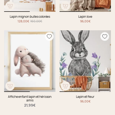
Lapin mignon bulles colorées
Lapin love
128,00€
160,00€
96,00€
Affiche enfant lapin et hérisson
Lapin et fleur
amis
96,00€
21,99€