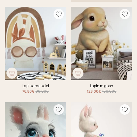
Lapin arc en ciel
Lapin mignon
76,80€
96,00€
128,00€
160,00€