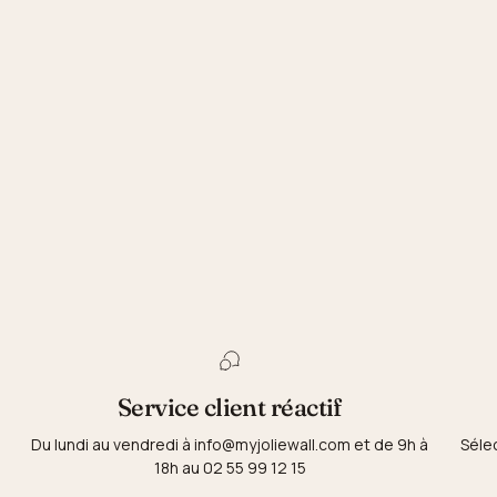
Service client réactif
Du lundi au vendredi à info@myjoliewall.com et de 9h à
Séle
18h au 02 55 99 12 15