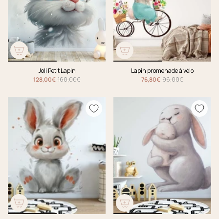
Joli Petit Lapin
Lapin promenade à vélo
128,00€
160,00€
76,80€
96,00€