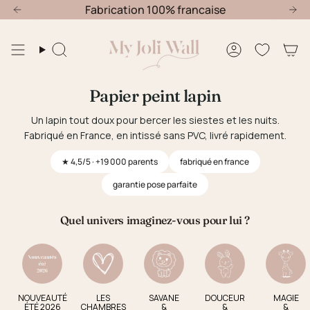
Passer
jusqu'au 30 Août
Fabrication 100% francaise
Offre nouvelle chambre : -20% jusqu'au 30
au
contenu
de
Recherche
Compte
la
page
Papier peint lapin
Un lapin tout doux pour bercer les siestes et les nuits.
Fabriqué en France, en intissé sans PVC, livré rapidement.
★ 4,5/5 · +19 000 parents
fabriqué en france
garantie pose parfaite
Quel univers imaginez-vous pour lui ?
NOUVEAUTÉ
LES
SAVANE
DOUCEUR
MAGIE
ÉTÉ 2026
CHAMBRES
&
&
&