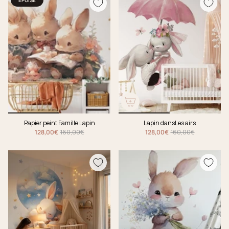
Papier peint Famille Lapin
Lapin dansLes airs
128,00€
160,00€
128,00€
160,00€