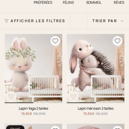
PRÉFÉRÉES
FÉLINS
SOMMEIL
RÈVES
Trier
AFFICHER LES FILTRES
TRIER PAR
par
Lapin Yoga 2 tailles
Lapin hérisson 2 tailles
76,80€
96,00€
76,80€
96,00€
ÉPUISÉ