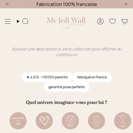
Passer
ambre : -20% jusqu'au 30 Août
Fabrication 100% francaise
Offre nouvelle chambre : -20
au
contenu
de
Recherche
Compte
la
page
Ajoutez une description à votre collection pour afficher du
contenu ici
★ 4,5/5 · +19 000 parents
fabriqué en france
garantie pose parfaite
Quel univers imaginez-vous pour lui ?