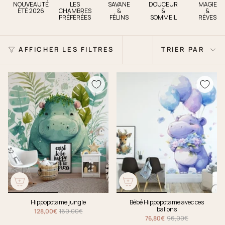
NOUVEAUTÉ
LES
SAVANE
DOUCEUR
MAGIE
ÉTÉ 2026
CHAMBRES
&
&
&
PRÉFÉRÉES
FÉLINS
SOMMEIL
RÈVES
Trier
AFFICHER LES FILTRES
TRIER PAR
par
Hippopotame jungle
Bébé Hippopotame avec ces
ballons
128,00€
160,00€
76,80€
96,00€