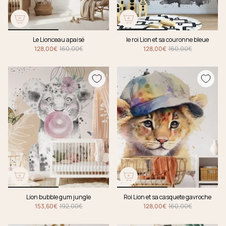
Le Lionceau apaisé
le roi Lion et sa couronne bleue
128,00€
160,00€
128,00€
160,00€
Lion bubble gum jungle
Roi Lion et sa casquete gavroche
153,60€
192,00€
128,00€
160,00€