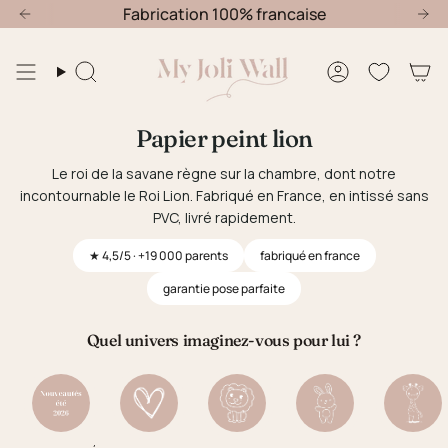
Passer
Fabrication 100% francaise
au
contenu
de
Recherche
Compte
la
page
Papier peint lion
Le roi de la savane règne sur la chambre, dont notre
incontournable le Roi Lion. Fabriqué en France, en intissé sans
PVC, livré rapidement.
★ 4,5/5 · +19 000 parents
fabriqué en france
garantie pose parfaite
Quel univers imaginez-vous pour lui ?