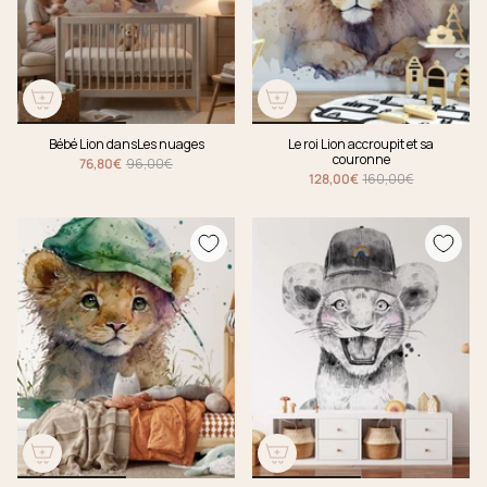
Bébé Lion dansLes nuages
Le roi Lion accroupit et sa
couronne
76,80€
96,00€
128,00€
160,00€