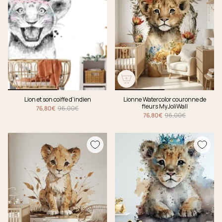
Lion et son coiffe d'indien
Lionne Watercolor couronne de
fleurs MyJoliWall
76,80€
96,00€
76,80€
96,00€