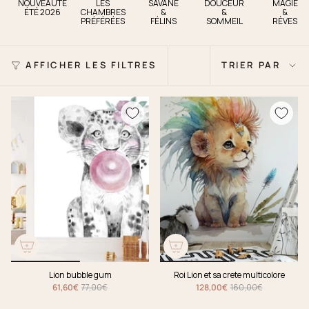
NOUVEAUTÉ
LES
SAVANE
DOUCEUR
MAGIE
ÉTÉ 2026
CHAMBRES
&
&
&
PRÉFÉRÉES
FÉLINS
SOMMEIL
RÈVES
Trier
AFFICHER LES FILTRES
TRIER PAR
par
Lion bubble gum
Roi Lion et sa crete multicolore
61,60€
77,00€
128,00€
160,00€