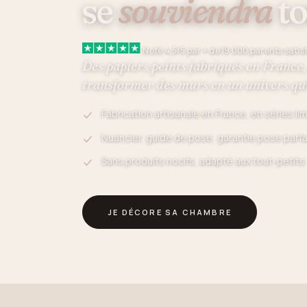
se
souviendra
to
Noté 4,5/5 par + de 19 000 parents satis
Des papiers peints fabriqués en France
transformer des murs en un univers qui
Fabrication artisanale en France, en séries li
Nuancier, guide de pose, garantie pose parfa
Sans produits nocifs, adapté aux tout-petits
JE DÉCORE SA CHAMBRE
VOIR