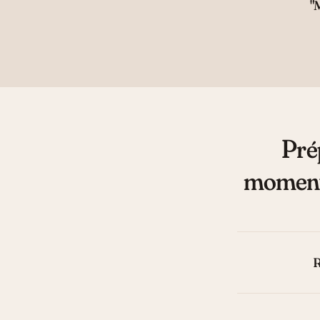
"
Prép
moments
R