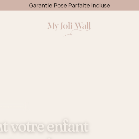
Livraison OFFERTE dès 49€
AU 30 AOÛT
t votre enfant