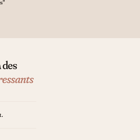
s"
n des
ressants
t.