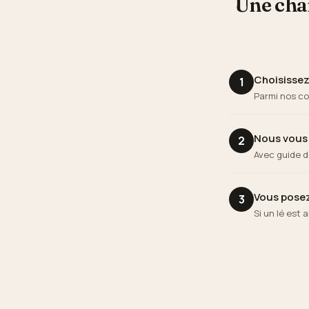
Une cham
Choisissez 
1
Parmi nos co
Nous vous l
2
Avec guide d
Vous posez
3
Si un lé est