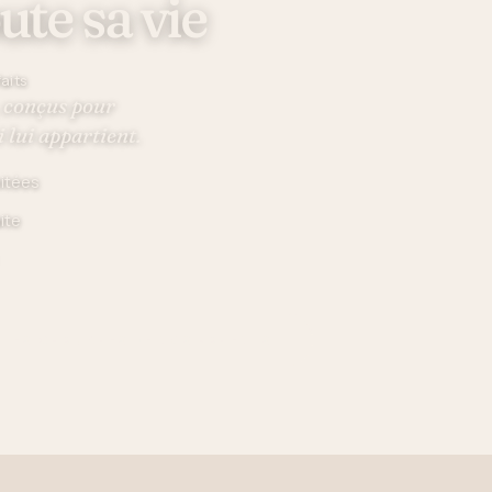
ute sa vie
faits
, conçus pour
 lui appartient.
mitées
ite
 LES CHAMBRES DE NOS PARENTS