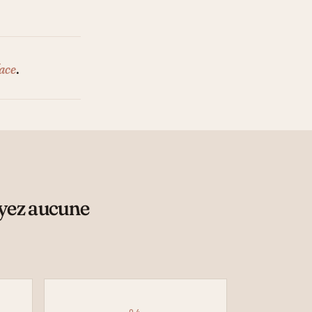
ace
.
ayez aucune
04