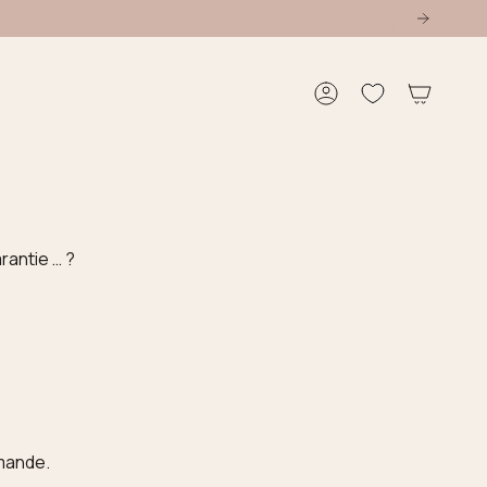
Compte
rantie … ?
mmande.