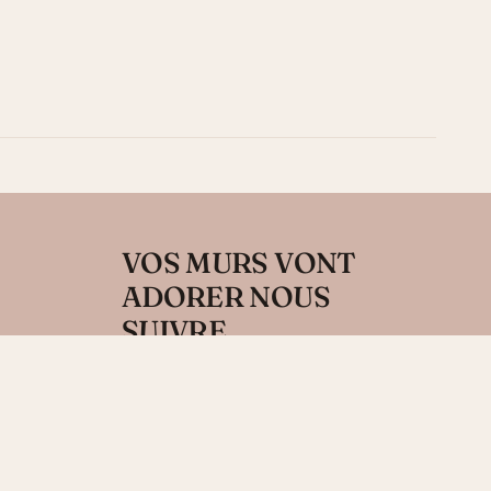
VOS MURS VONT
ADORER NOUS
SUIVRE....
Recevez 10% sur votre première
commande en vous inscrivant à notre
newsletter.
t