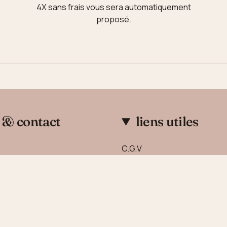
4X sans frais vous sera automatiquement
proposé.
 & contact
liens utiles
C.G.V
 nous
Mentions Légales
Politique de confidentialité
Politique de remboursemen