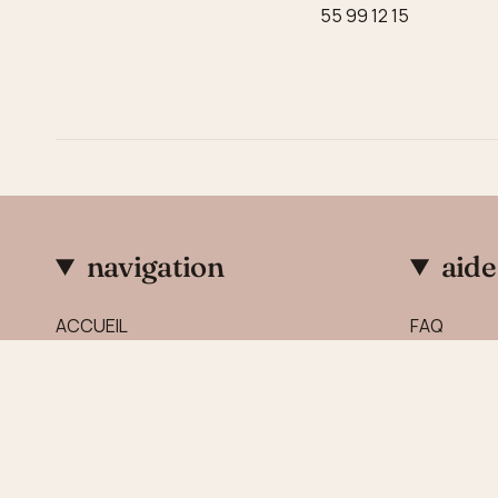
55 99 12 15
navigation
aide
ACCUEIL
FAQ
PAPIER PEINT ENFANTS
Contactez
AFFICHES
TOISES