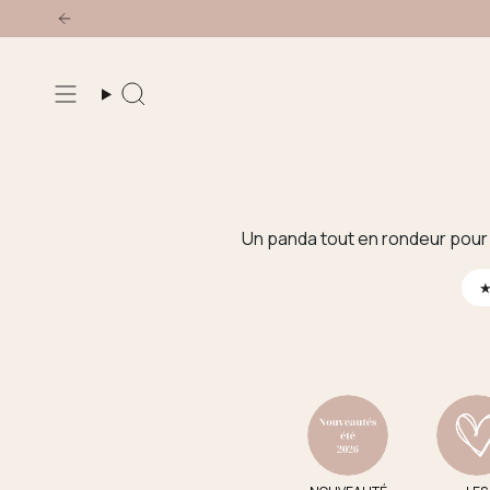
Passer
au
contenu
de
Recherche
la
page
Un panda tout en rondeur pour 
★