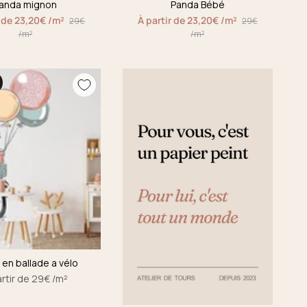
anda mignon
Panda Bébé
r de 23,20€ /m²
À partir de 23,20€ /m²
29€
29€
/m²
/m²
en ballade a vélo
artir de 29€ /m²