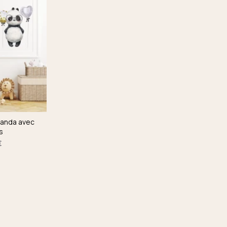
panda avec
s
€