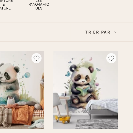
ENTURE
LES
&
PANORAMIQ
ATURE
UES
Trier
TRIER PAR
par