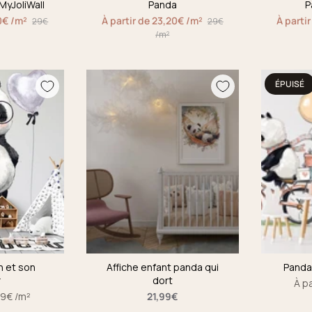
MyJoliWall
Panda
P
0€ /m²
À partir de 23,20€ /m²
À parti
29€
29€
/m²
ÉPUISÉ
n et son
Affiche enfant panda qui
Panda 
r
dort
À p
29€ /m²
21,99€