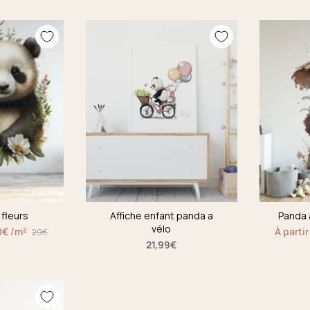
fleurs
Affiche enfant panda a
Panda 
vélo
0€ /m²
À parti
29€
21,99€