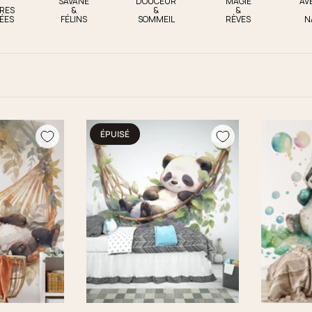
SAVANE
DOUCEUR
MAGIE
AV
RES
&
&
&
ÉES
FÉLINS
SOMMEIL
RÈVES
N
ÉPUISÉ