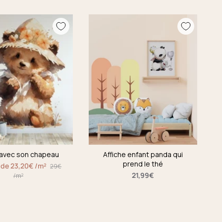
avec son chapeau
Affiche enfant panda qui
prend le thé
r de 23,20€ /m²
29€
21,99€
/m²