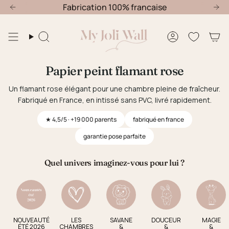
Passer
bre : -20% jusqu'au 30 Août
Fabrication 100% francaise
Offre nouvelle chambre : -20% 
au
contenu
de
Recherche
Compte
la
page
Papier peint flamant rose
Un flamant rose élégant pour une chambre pleine de fraîcheur.
Fabriqué en France, en intissé sans PVC, livré rapidement.
★ 4,5/5 · +19 000 parents
fabriqué en france
garantie pose parfaite
Quel univers imaginez-vous pour lui ?
NOUVEAUTÉ
LES
SAVANE
DOUCEUR
MAGIE
ÉTÉ 2026
CHAMBRES
&
&
&