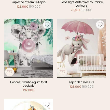
Papier peint Famille Lapin
Bébé Tigre Watercolor couronne
de fleurs
128,00€
160,00€
76,80€
96,00€
Lionceaux bubble gum foret
Lapin dansLes airs
tropicale
128,00€
160,00€
192,00€