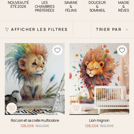
NOUVEAUTÉ
LES
SAVANE
DOUCEUR
MAGIE
ÉTÉ 2026
CHAMBRES
&
&
&
PRÉFÉRÉES
FÉLINS
SOMMEIL
RÈVES
Trier
AFFICHER LES FILTRES
TRIER PAR
par
Roi Lion et sa crete multicolore
Lion mignon
128,00€
160,00€
128,00€
160,00€