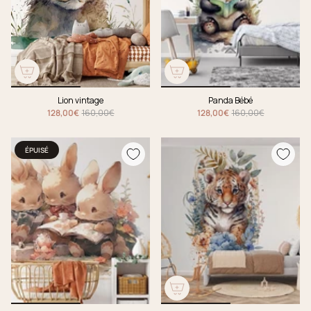
Lion vintage
Panda Bébé
128,00€
160,00€
128,00€
160,00€
ÉPUISÉ