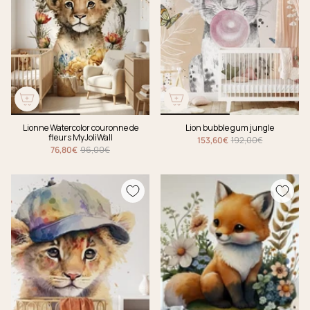
Lionne Watercolor couronne de
Lion bubble gum jungle
fleurs MyJoliWall
153,60€
192,00€
76,80€
96,00€