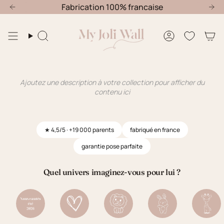
Passer
Fabrication 100% francaise
au
contenu
de
Recherche
Compte
la
page
Ajoutez une description à votre collection pour afficher du
contenu ici
★ 4,5/5 · +19 000 parents
fabriqué en france
garantie pose parfaite
Quel univers imaginez-vous pour lui ?