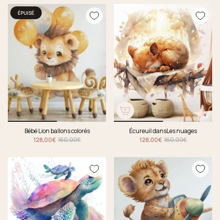
ÉPUISÉ
Bébé Lion ballons colorés
Écureuil dansLes nuages
128,00€
160,00€
128,00€
160,00€