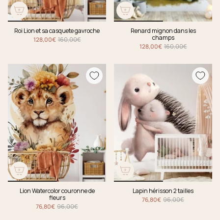
Roi Lion et sa casquete gavroche
Renard mignon dans les
champs
128,00€
160,00€
128,00€
160,00€
Lion Watercolor couronne de
Lapin hérisson 2 tailles
fleurs
76,80€
96,00€
76,80€
96,00€