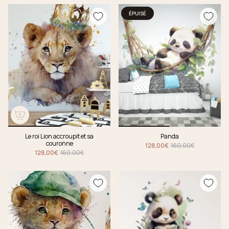
ÉPUISÉ
Le roi Lion accroupit et sa
Panda
couronne
128,00€
160,00€
128,00€
160,00€