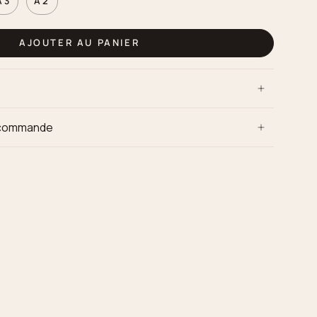
A3
A2
AJOUTER AU PANIER
e commande