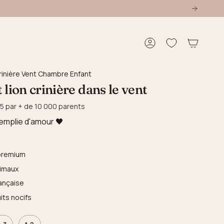
Compte
Crinière Vent Chambre Enfant
 lion crinière dans le vent
5 par + de 10 000 parents
emplie d'amour 🖤
 premium
nimaux
ançaise
its nocifs