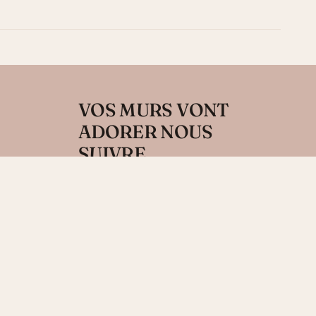
VOS MURS VONT
ADORER NOUS
SUIVRE....
Recevez 10% sur votre première
commande en vous inscrivant à notre
newsletter.
t