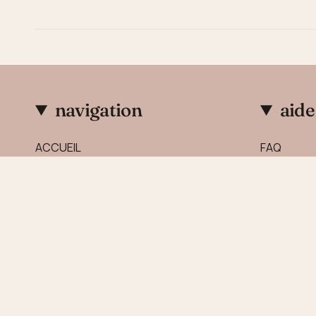
navigation
aide
ACCUEIL
FAQ
PAPIER PEINT ENFANTS
Contactez
AFFICHES
TOISES
PAPIER PEINT ADULTES
PHOTOS CLIENTS