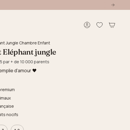
Compte
ant Jungle Chambre Enfant
t Eléphant jungle
5 par + de 10 000 parents
emplie d'amour 🖤
 premium
nimaux
ançaise
its nocifs