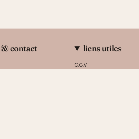
 & contact
liens utiles
C.G.V
 nous
Mentions Légales
Politique de confidentialité
Politique de remboursemen