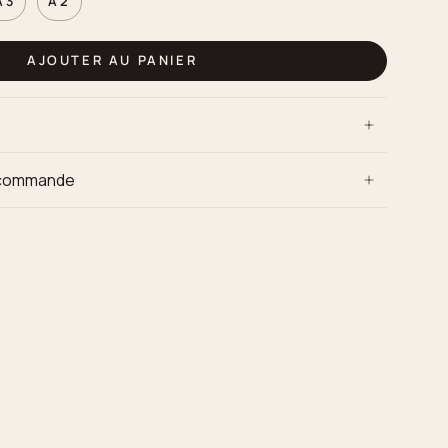
A3
A2
AJOUTER AU PANIER
e commande