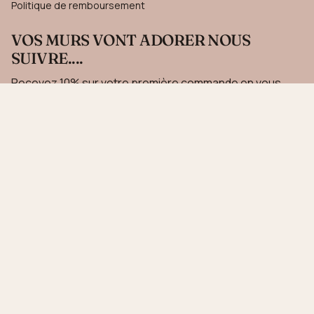
Politique de remboursement
VOS MURS VONT ADORER NOUS
SUIVRE....
Recevez 10% sur votre première commande en vous
inscrivant à notre newsletter.
JE M'INSCRIS
Ce site est protégé par hCaptcha, et la
Politique de confidentialité
et les
Conditions de
service
de hCaptcha s’appliquent.