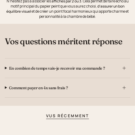
N’hésitez pas à associer les
affiches par 2 ou 3
. Cela permet de faire écho au
motif principal du papier peint que vous aurez choisi,
d’assurer un bon
équilibre visuel
et de créer un point focal harmonieux qui apporte charme et
personnalité à la chambre de bébé.
Vos questions méritent réponse
En combien de temps vais-je recevoir ma commande ?
Comment payer en 4x sans frais ?
VUS RÉCEMMENT