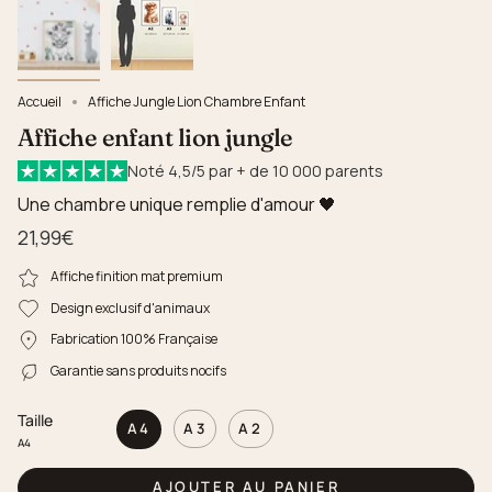
Accueil
Affiche Jungle Lion Chambre Enfant
Affiche enfant lion jungle
Noté 4,5/5 par + de 10 000 parents
Une chambre unique remplie d'amour 🖤
21,99€
Affiche finition mat premium
Design exclusif d'animaux
Fabrication 100% Française
Garantie sans produits nocifs
Taille
A4
A3
A2
A4
AJOUTER AU PANIER