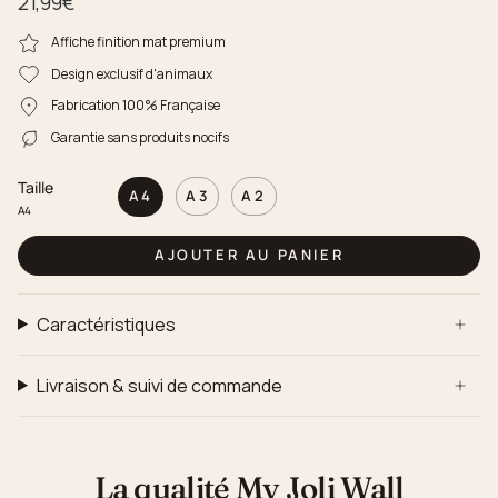
21,99€
Affiche finition mat premium
Design exclusif d'animaux
Fabrication 100% Française
Garantie sans produits nocifs
Taille
A4
A3
A2
A4
AJOUTER AU PANIER
Caractéristiques
Livraison & suivi de commande
La qualité My Joli Wall