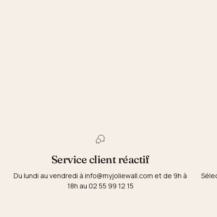
Service client réactif
Du lundi au vendredi à info@myjoliewall.com et de 9h à
Séle
18h au 02 55 99 12 15