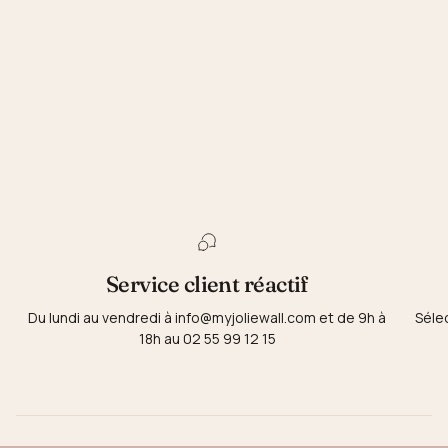
Service client réactif
Du lundi au vendredi à info@myjoliewall.com et de 9h à
Séle
18h au 02 55 99 12 15