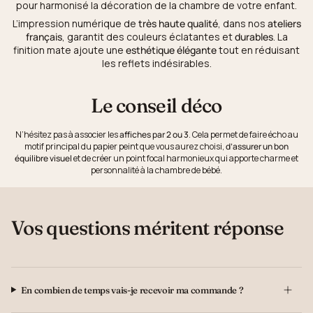
pour harmonisé la décoration de la chambre de votre enfant.
L’impression numérique de
très haute qualité
, dans nos
ateliers
français
, garantit des couleurs éclatantes et
durables
. La
finition mate ajoute une
esthétique élégante
tout en réduisant
les reflets indésirables.
Le conseil déco
N’hésitez pas à associer les
affiches par 2 ou 3
. Cela permet de faire écho au
motif principal du papier peint que vous aurez choisi,
d’assurer un bon
équilibre visuel
et de créer un point focal harmonieux qui apporte charme et
personnalité à la chambre de bébé.
Vos questions méritent réponse
En combien de temps vais-je recevoir ma commande ?