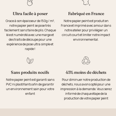
Ultra facile à poser
Fabriqué en France
Grace à son épaisseur de 150g / m²,
Notre papier peint est produit en
notre papier peint se pose très
France et imprimé avec amour dans
facilement sans faire de plis. Chaque
notre atelier pour privilégier un
lé est numéroté avec une marge et
circuit court et limiter notre impact
des traits de découpe pour une
environnemental.
expérience de pose ultra simple et
rapide !
Sans produits nocifs
45% moins de déchets
Notre papier peint est garanti sans
Pour diminuer notre production de
PVC ni plastifiants afin de garantir
déchets, nous avons opté pour une
un environnement sain pour votre
impression à la demande. Vous serez
enfant
informé de chaque étape de la
production de votre papier peint