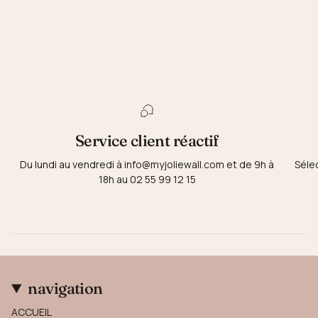
Service client réactif
Du lundi au vendredi à info@myjoliewall.com et de 9h à
Séle
18h au 02 55 99 12 15
navigation
ACCUEIL