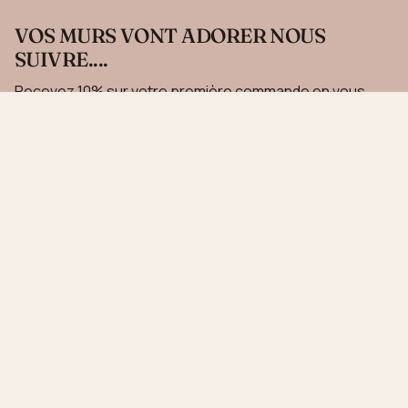
VOS MURS VONT ADORER NOUS
SUIVRE....
Recevez 10% sur votre première commande en vous
inscrivant à notre newsletter.
JE M'INSCRIS
Ce site est protégé par hCaptcha, et la
Politique de confidentialité
et les
Conditions de
service
de hCaptcha s’appliquent.