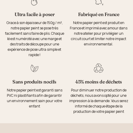
Ultra facile à poser
Fabriqué en France
Grace à son épaisseur de 150g / m²,
Notre papier peint est produit en
notre papier peint se pose très
France et imprimé avec amour dans
facilement sans faire de plis. Chaque
notre atelier pour privilégier un
lé est numéroté avec une marge et
circuit court et limiter notre impact
des traits de découpe pour une
environnemental.
expérience de pose ultra simple et
rapide !
Sans produits nocifs
45% moins de déchets
Notre papier peint est garanti sans
Pour diminuer notre production de
PVC ni plastifiants afin de garantir
déchets, nous avons opté pour une
un environnement sain pour votre
impression à la demande. Vous serez
enfant
informé de chaque étape de la
production de votre papier peint