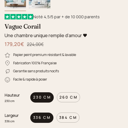
Noté 4,5/5 par + de 10 000 parents
Vague Corail
Une chambre unique remplie d'amour 🖤
179,20€
Prix régulier
224,00€
Papier peint premium résistant & lavable
Fabrication 100% Française
Garantie sans produits nocifs
Facile & rapide à poser
Hauteur
230 CM
260 CM
230 cm
Largeur
336 CM
384 CM
336 cm