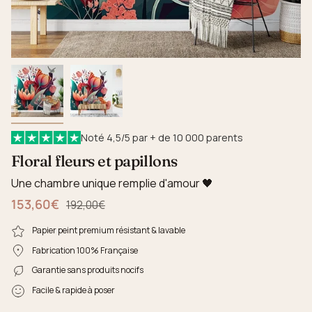
Noté 4,5/5 par + de 10 000 parents
Floral fleurs et papillons
Une chambre unique remplie d'amour 🖤
153,60€
Prix régulier
192,00€
Papier peint premium résistant & lavable
Fabrication 100% Française
Garantie sans produits nocifs
Facile & rapide à poser