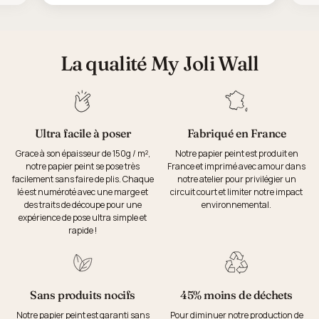
La qualité My Joli Wall
Ultra facile à poser
Fabriqué en France
Grace à son épaisseur de 150g / m²,
Notre papier peint est produit en
notre papier peint se pose très
France et imprimé avec amour dans
facilement sans faire de plis. Chaque
notre atelier pour privilégier un
lé est numéroté avec une marge et
circuit court et limiter notre impact
des traits de découpe pour une
environnemental.
expérience de pose ultra simple et
rapide !
Sans produits nocifs
45% moins de déchets
Notre papier peint est garanti sans
Pour diminuer notre production de