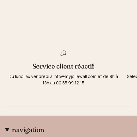
Service client réactif
Du lundi au vendredi à info@myjoliewall.com et de 9h à
Séle
18h au 02 55 99 12 15
navigation