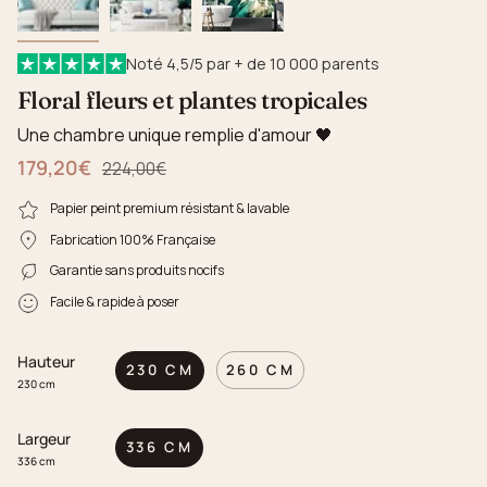
Noté 4,5/5 par + de 10 000 parents
Floral fleurs et plantes tropicales
Une chambre unique remplie d'amour 🖤
179,20€
Prix régulier
224,00€
Papier peint premium résistant & lavable
Fabrication 100% Française
Garantie sans produits nocifs
Facile & rapide à poser
Hauteur
230 CM
260 CM
230 cm
Largeur
336 CM
336 cm