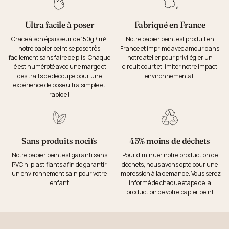
Ultra facile à poser
Fabriqué en France
Grace à son épaisseur de 150g / m²,
Notre papier peint est produit en
notre papier peint se pose très
France et imprimé avec amour dans
facilement sans faire de plis. Chaque
notre atelier pour privilégier un
lé est numéroté avec une marge et
circuit court et limiter notre impact
des traits de découpe pour une
environnemental.
expérience de pose ultra simple et
rapide !
Sans produits nocifs
45% moins de déchets
Notre papier peint est garanti sans
Pour diminuer notre production de
PVC ni plastifiants afin de garantir
déchets, nous avons opté pour une
un environnement sain pour votre
impression à la demande. Vous serez
enfant
informé de chaque étape de la
production de votre papier peint