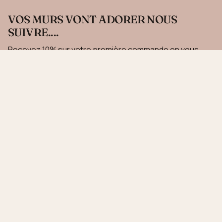
VOS MURS VONT ADORER NOUS
SUIVRE....
Recevez 10% sur votre première commande en vous
inscrivant à notre newsletter.
JE M'INSCRIS
Ce site est protégé par hCaptcha, et la
Politique de confidentialité
et les
Conditions de
service
de hCaptcha s’appliquent.