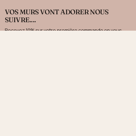
VOS MURS VONT ADORER NOUS
SUIVRE....
Recevez 10% sur votre première commande en vous
inscrivant à notre newsletter.
JE M'INSCRIS
Ce site est protégé par hCaptcha, et la
Politique de confidentialité
et les
Conditions de
service
de hCaptcha s’appliquent.