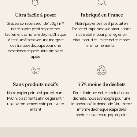
Ultra facile à poser
Fabriqué en France
Grace à son épaisseur de 150g / m²,
Notre papier peint est produit en
notre papier peint se pose très
France et imprimé avec amour dans
facilement sans faire de plis. Chaque
notre atelier pour privilégier un
lé est numéroté avec une marge et
circuit court et limiter notre impact
des traits de découpe pour une
environnemental.
expérience de pose ultra simple et
rapide !
Sans produits nocifs
45% moins de déchets
Notre papier peint est garanti sans
Pour diminuer notre production de
PVC ni plastifiants afin de garantir
déchets, nous avons opté pour une
un environnement sain pour votre
impression à la demande. Vous serez
enfant
informé de chaque étape de la
production de votre papier peint