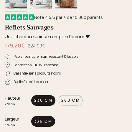
Noté 4,5/5 par + de 10 000 parents
Reflets Sauvages
Une chambre unique remplie d'amour 🖤
179,20€
Prix régulier
224,00€
Papier peint premium résistant & lavable
Fabrication 100% Française
Garantie sans produits nocifs
Facile & rapide à poser
Hauteur
230 CM
260 CM
230 cm
Largeur
336 CM
336 cm