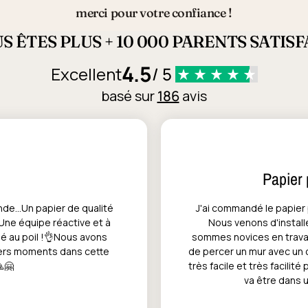
merci pour votre confiance !
S ÊTES PLUS + 10 000 PARENTS SATISF
4.5
Excellent
/ 5
basé sur
186
avis
Papier 
nde…Un papier de qualité
J'ai commandé le papier p
!Une équipe réactive et à
Nous venons d'install
sé au poil !👌Nous avons
sommes novices en travau
iers moments dans cette
de percer un mur avec un cl
🤗
très facile et très facilité
va être dans 