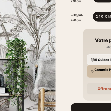
230 cm
Largeur
240 C
240 cm
Votre 
Mêm
📖
5 Guides i
Garantie P
✨
Offre n