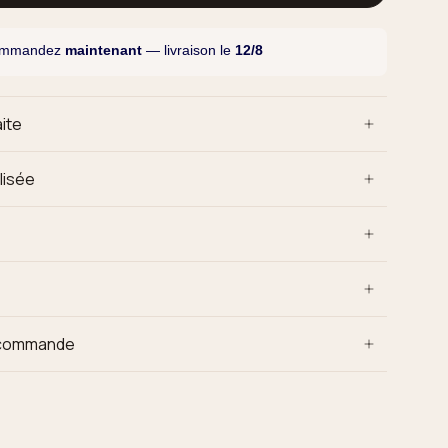
ommandez
maintenant
— livraison le
12/8
ite
lisée
e commande