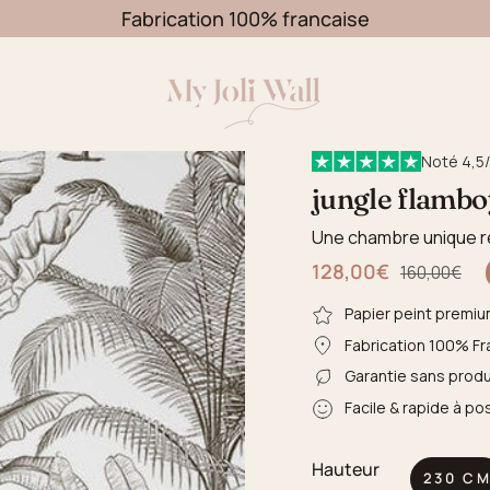
Fabrication 100% francaise
Noté 4,5/
jungle flambo
Une chambre unique r
128,00€
Prix régulier
160,00€
Papier peint premiu
Fabrication 100% Fr
Garantie sans produ
Facile & rapide à po
Hauteur
230 C