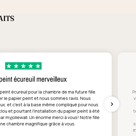
AITS
peint écureuil merveilleux
eint écureuil pour la chambre de ma future fille.
P
er le papier peint et nous sommes ravis. Nous
v
x, et c'est à la base même compliqué pour nous
ou et pourtant l'installation du papier peint à été
t
 par myjoliewall. Un énorme merci à vous! Notre fille
une chambre magnifique grâce à vous.
s
m