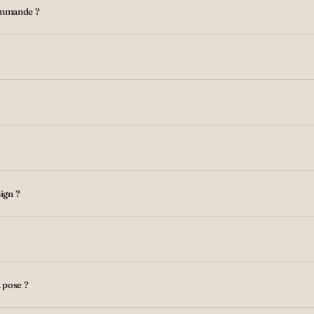
ommande ?
ign ?
a pose ?