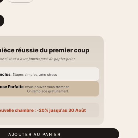
M
pièce réussie du premier coup
e si vous n'avez jamais posé de papier peint
nclus :
Étapes simples, zéro stress
ose Parfaite :
Vous pouvez vous tromper.
On remplace gratuitement
ouvelle chambre : -20% jusqu'au 30 Août
AJOUTER AU PANIER