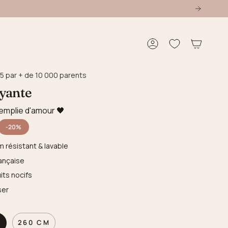
Compte
5 par + de 10 000 parents
yante
emplie d'amour 🖤
-20%
m résistant & lavable
ançaise
its nocifs
ser
M
260 CM