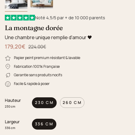
Noté 4,5/5 par + de 10 000 parents
La montagne dorée
Une chambre unique remplie d'amour 🖤
179,20€
Prix régulier
224,00€
Papier peint premium résistant & lavable
Fabrication 100% Française
Garantie sans produits nocifs
Facile & rapide à poser
Hauteur
230 CM
260 CM
230 cm
Largeur
336 CM
336 cm