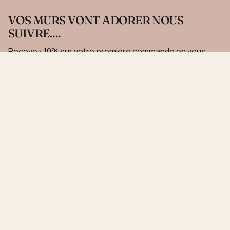
VOS MURS VONT ADORER NOUS
SUIVRE....
Recevez 10% sur votre première commande en vous
inscrivant à notre newsletter.
JE M'INSCRIS
Ce site est protégé par hCaptcha, et la
Politique de confidentialité
et les
Conditions de
service
de hCaptcha s’appliquent.