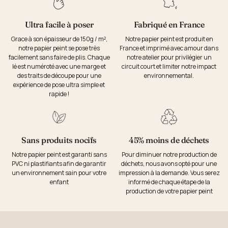
Ultra facile à poser
Fabriqué en France
Grace à son épaisseur de 150g / m²,
Notre papier peint est produit en
notre papier peint se pose très
France et imprimé avec amour dans
facilement sans faire de plis. Chaque
notre atelier pour privilégier un
lé est numéroté avec une marge et
circuit court et limiter notre impact
des traits de découpe pour une
environnemental.
expérience de pose ultra simple et
rapide !
Sans produits nocifs
45% moins de déchets
Notre papier peint est garanti sans
Pour diminuer notre production de
PVC ni plastifiants afin de garantir
déchets, nous avons opté pour une
un environnement sain pour votre
impression à la demande. Vous serez
enfant
informé de chaque étape de la
production de votre papier peint