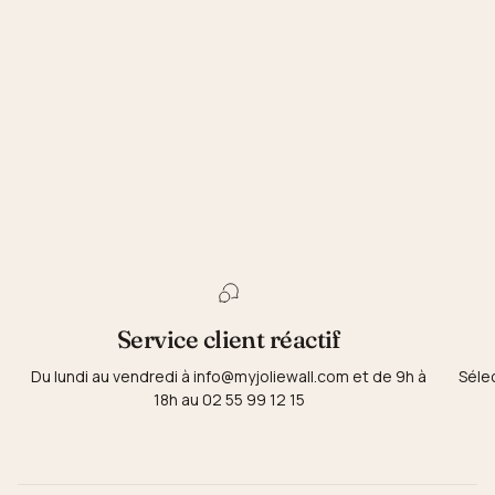
Service client réactif
Du lundi au vendredi à info@myjoliewall.com et de 9h à
Séle
18h au 02 55 99 12 15