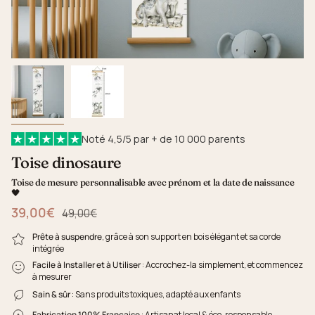
Noté 4,5/5 par + de 10 000 parents
Toise dinosaure
Toise de mesure personnalisable avec prénom et la date de naissance
🖤
39,00€
Prix régulier
49,00€
Prête à suspendre
, grâce à son support en bois élégant et sa corde
intégrée
Facile à Installer et à Utiliser
: Accrochez-la simplement, et commencez
à mesurer
Sain & sûr
: Sans produits toxiques, adapté aux enfants
Fabrication 100% Française
: Artisanat local & éco-responsable