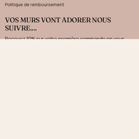
Politique de remboursement
VOS MURS VONT ADORER NOUS
SUIVRE....
Recevez 10% sur votre première commande en vous
inscrivant à notre newsletter.
JE M'INSCRIS
Ce site est protégé par hCaptcha, et la
Politique de confidentialité
et les
Conditions de
service
de hCaptcha s’appliquent.