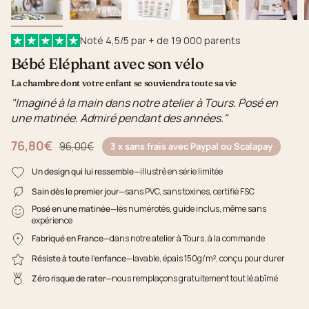
Noté 4,5/5 par + de 19 000 parents
Bébé Eléphant avec son vélo
La chambre dont votre enfant se souviendra toute sa vie
"Imaginé à la main dans notre atelier à Tours. Posé en
une matinée. Admiré pendant des années."
76,80€
Prix régulier
96,00€
3 x sans frais avec Paypal ou Scalapay
Un design qui lui ressemble
—illustré en série limitée
Sain dès le premier jour
—sans PVC, sans toxines, certifié FSC
Posé en une matinée
—lés numérotés, guide inclus, même sans
expérience
Fabriqué en France
—dans notre atelier à Tours, à la commande
Résiste à toute l'enfance
—lavable, épais 150g/m², conçu pour durer
Zéro risque de rater
—nous remplaçons gratuitement tout lé abîmé