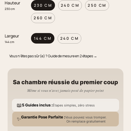
Hauteur
230 CM
240 CM
250 CM
230 cm
260 CM
Largeur
144 CM
240 CM
144 cm
Vous n'êtes pas sûr(e) ? Guide de mesure en 2 étapes →
Sa chambre réussie du premier coup
Même si vous n'avez jamais posé de papier peint
📖
5 Guides inclus :
Étapes simples, zéro stress
Garantie Pose Parfaite :
Vous pouvez vous tromper.
✨
On remplace gratuitement