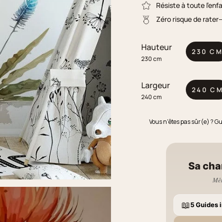
Résiste à toute l'enf
Zéro risque de rater
Hauteur
230 C
230 cm
Largeur
240 C
240 cm
Vous n'êtes pas sûr(e) ? G
Sa cha
Mêm
📖
5 Guides i