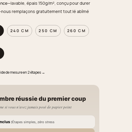
ance
—lavable, épais 150g/m², conçu pour durer
—nous remplaçons gratuitement tout lé abîmé
M
240 CM
250 CM
260 CM
M
uide de mesure en 2 étapes →
mbre réussie du premier coup
e si vous n'avez jamais posé de papier peint
nclus :
Étapes simples, zéro stress