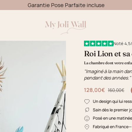
Livraison OFFERTE dès 49€
Noté 4,5/
Roi Lion et sa
La chambre dont votre enfan
"Imaginé à la main dan
pendant des années."
128,00€
Prix régulier
160,00€
Un design qui lui res
Sain dès le premier j
Posé en une matiné
Fabriqué en France
—