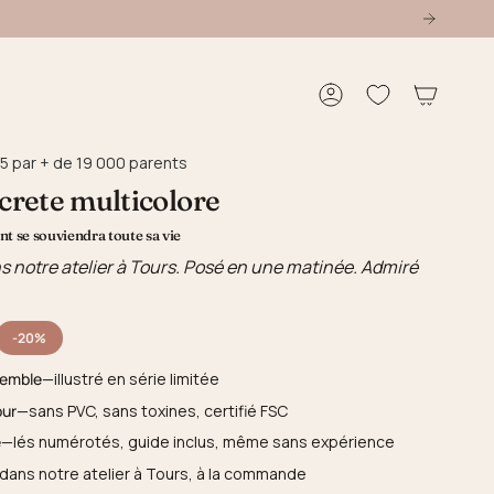
Compte
5 par + de 19 000 parents
 crete multicolore
t se souviendra toute sa vie
s notre atelier à Tours. Posé en une matinée. Admiré
-20%
semble
—illustré en série limitée
our
—sans PVC, sans toxines, certifié FSC
e
—lés numérotés, guide inclus, même sans expérience
dans notre atelier à Tours, à la commande