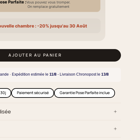
ose Parfaite :
Vous pouvez vous tromper.
On remplace gratuitement
ouvelle chambre : -20% jusqu'au 30 Août
AJOUTER AU PANIER
ande · Expédition estimée le
11/8
- Livraison Chronopost le
13/8
 30j
Paiement sécurisé
Garantie Pose Parfaite inclue
lisée