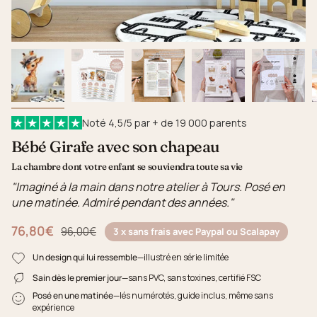
Noté 4,5/5 par + de 19 000 parents
Bébé Girafe avec son chapeau
La chambre dont votre enfant se souviendra toute sa vie
"Imaginé à la main dans notre atelier à Tours. Posé en
une matinée. Admiré pendant des années."
76,80€
Prix régulier
96,00€
3 x sans frais avec Paypal ou Scalapay
Un design qui lui ressemble
—illustré en série limitée
Sain dès le premier jour
—sans PVC, sans toxines, certifié FSC
Posé en une matinée
—lés numérotés, guide inclus, même sans
expérience