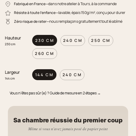
Fabriqué en France
—dans notre atelier à Tours, à la commande
Résiste à toute l'enfance
—lavable, épais 150g/m², conçu pour durer
Zéro risque de rater
—nous remplaçons gratuitement tout lé abîmé
Hauteur
230 CM
240 CM
250 CM
230 cm
260 CM
Largeur
144 CM
240 CM
144 cm
Vous n'êtes pas sûr(e) ? Guide de mesure en 2 étapes →
Sa chambre réussie du premier coup
Même si vous n'avez jamais posé de papier peint