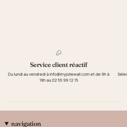
Service client réactif
Du lundi au vendredi à info@myjoliewall.com et de 9h à
Séle
18h au 02 55 99 12 15
navigation