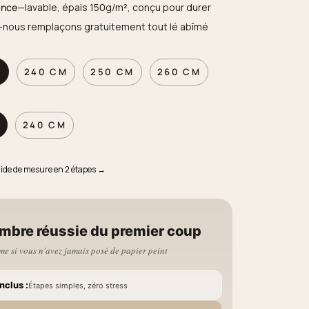
ance
—lavable, épais 150g/m², conçu pour durer
—nous remplaçons gratuitement tout lé abîmé
M
240 CM
250 CM
260 CM
240 CM
uide de mesure en 2 étapes →
mbre réussie du premier coup
e si vous n'avez jamais posé de papier peint
nclus :
Étapes simples, zéro stress