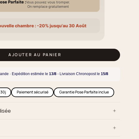
ose Parfaite :
Vous pouvez vous tromper.
On remplace gratuitement
ouvelle chambre : -20% jusqu'au 30 Août
AJOUTER AU PANIER
ande · Expédition estimée le
13/8
- Livraison Chronopost le
15/8
 30j
Paiement sécurisé
Garantie Pose Parfaite inclue
lisée