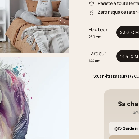
Résiste à toute l'enf
Zéro risque de rater
Hauteur
230 C
230 cm
Largeur
144 CM
144 cm
Vous n'êtes pas sûr(e) ? G
Sa cha
Mêm
📖
5 Guides i