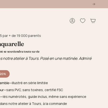
Compte
5 par + de 19 000 parents
aquarelle
t se souviendra toute sa vie
s notre atelier à Tours. Posé en une matinée. Admiré
-20%
semble
—illustré en série limitée
our
—sans PVC, sans toxines, certifié FSC
e
—lés numérotés, guide inclus, même sans expérience
dans notre atelier à Tours, à la commande