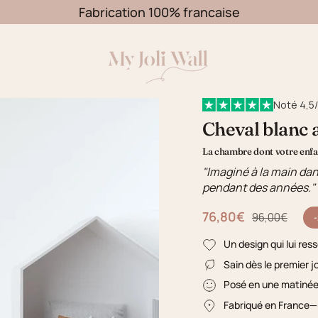
Fabrication 100% francaise
Noté 4,5/
Cheval blanc 
La chambre dont votre enfan
"Imaginé à la main dan
pendant des années."
76,80€
Prix régulier
96,00€
Un design qui lui res
Sain dès le premier j
Posé en une matiné
Fabriqué en France
—