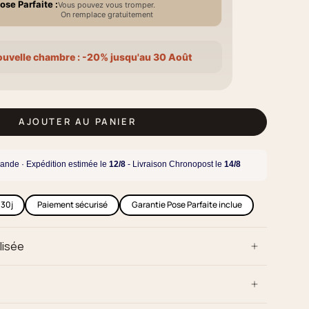
ose Parfaite :
Vous pouvez vous tromper.
On remplace gratuitement
ouvelle chambre : -20% jusqu'au 30 Août
AJOUTER AU PANIER
ande · Expédition estimée le
12/8
- Livraison Chronopost le
14/8
 30j
Paiement sécurisé
Garantie Pose Parfaite inclue
lisée