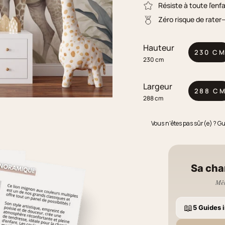
Résiste à toute l'enf
Zéro risque de rater
Hauteur
230 C
230 cm
Largeur
288 C
288 cm
Vous n'êtes pas sûr(e) ? G
Sa cha
Mêm
📖
5 Guides i