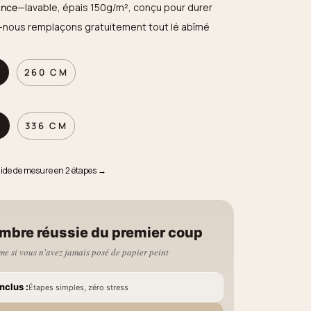
ance
—lavable, épais 150g/m², conçu pour durer
—nous remplaçons gratuitement tout lé abîmé
M
260 CM
M
336 CM
uide de mesure en 2 étapes →
mbre réussie du premier coup
e si vous n'avez jamais posé de papier peint
nclus :
Étapes simples, zéro stress