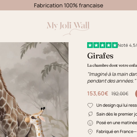
Fabrication 100% francaise
Noté 4,5/
Girafes
La chambre dont votre enfan
"Imaginé à la main dan
pendant des années."
153,60€
Prix régulier
192,00€
Un design qui lui res
Sain dès le premier j
Posé en une matiné
Fabriqué en France
—