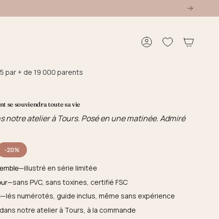
Compte
5 par + de 19 000 parents
t se souviendra toute sa vie
s notre atelier à Tours. Posé en une matinée. Admiré
-20%
semble
—illustré en série limitée
our
—sans PVC, sans toxines, certifié FSC
e
—lés numérotés, guide inclus, même sans expérience
dans notre atelier à Tours, à la commande