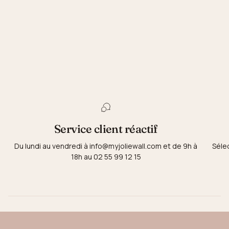
Service client réactif
Du lundi au vendredi à info@myjoliewall.com et de 9h à
Séle
18h au 02 55 99 12 15