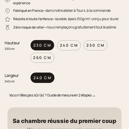
expérience
Fabriqué en France
—dans notre atelier à Tours, à la commande
Résiste à toute l'enfance
—lavable, épais 150g/m², conçu pour durer
Zéro risque de rater
—nous remplaçons gratuitement tout lé abîmé
Hauteur
230 CM
240 CM
250 CM
230 cm
260 CM
Largeur
240 CM
240 cm
Vous n'êtes pas sûr(e) ? Guide de mesure en 2 étapes →
Sa chambre réussie du premier coup
Même si vous n'avez jamais posé de papier peint