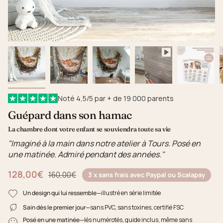
Noté 4,5/5 par + de 19 000 parents
Guépard dans son hamac
La chambre dont votre enfant se souviendra toute sa vie
"Imaginé à la main dans notre atelier à Tours. Posé en
une matinée. Admiré pendant des années."
128,00€
Prix régulier
160,00€
3 x sans frais avec Paypal ou Scalapay
Un design qui lui ressemble
—illustré en série limitée
Sain dès le premier jour
—sans PVC, sans toxines, certifié FSC
Posé en une matinée
—lés numérotés, guide inclus, même sans