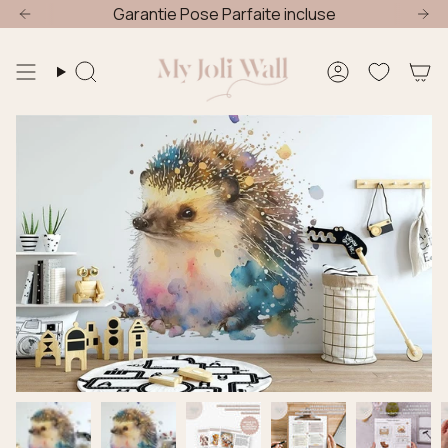
Passer
Garantie Pose Parfaite incluse
au
contenu
de
Recherche
Compte
la
page