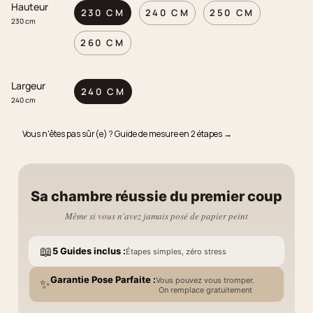
Hauteur
230 CM
240 CM
250 CM
230 cm
260 CM
Largeur
240 CM
240 cm
Vous n'êtes pas sûr(e) ? Guide de mesure en 2 étapes →
Sa chambre réussie du premier coup
Même si vous n'avez jamais posé de papier peint
📖
5 Guides inclus :
Étapes simples, zéro stress
Garantie Pose Parfaite :
Vous pouvez vous tromper.
✨
On remplace gratuitement