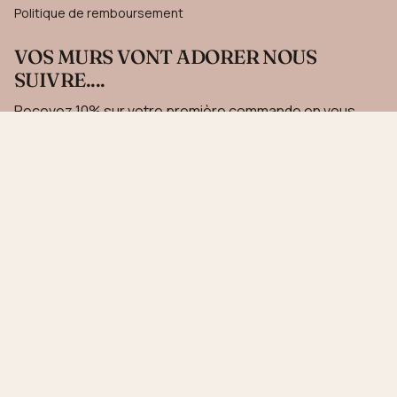
Politique de remboursement
VOS MURS VONT ADORER NOUS
SUIVRE....
Recevez 10% sur votre première commande en vous
inscrivant à notre newsletter.
JE M'INSCRIS
Ce site est protégé par hCaptcha, et la
Politique de confidentialité
et les
Conditions de
service
de hCaptcha s’appliquent.