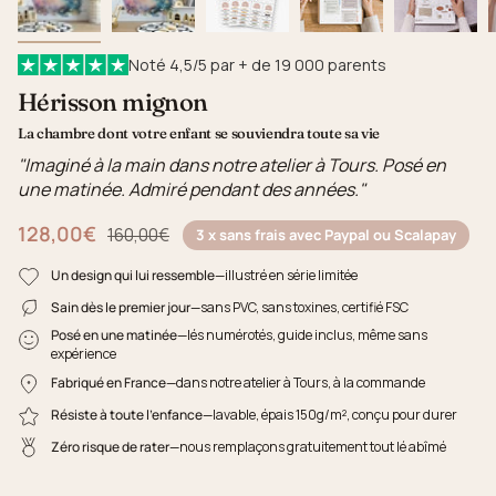
Noté 4,5/5 par + de 19 000 parents
Hérisson mignon
La chambre dont votre enfant se souviendra toute sa vie
"Imaginé à la main dans notre atelier à Tours. Posé en
une matinée. Admiré pendant des années."
128,00€
Prix régulier
160,00€
3 x sans frais avec Paypal ou Scalapay
Un design qui lui ressemble
—illustré en série limitée
Sain dès le premier jour
—sans PVC, sans toxines, certifié FSC
Posé en une matinée
—lés numérotés, guide inclus, même sans
expérience
Fabriqué en France
—dans notre atelier à Tours, à la commande
Résiste à toute l'enfance
—lavable, épais 150g/m², conçu pour durer
Zéro risque de rater
—nous remplaçons gratuitement tout lé abîmé