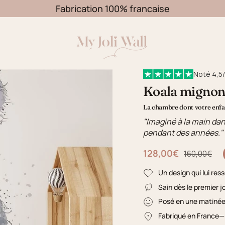
Fabrication 100% francaise
Noté 4,5/
Koala migno
La chambre dont votre enfan
"Imaginé à la main dan
pendant des années."
128,00€
Prix régulier
160,00€
Un design qui lui res
Sain dès le premier j
Posé en une matiné
Fabriqué en France
—