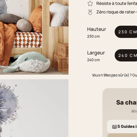
Résiste à toute l'enf
Zéro risque de rater
Hauteur
230 C
230 cm
Largeur
240 C
240 cm
Vous n'êtes pas sûr(e) ? G
Sa cha
Mêm
📖
5 Guides i