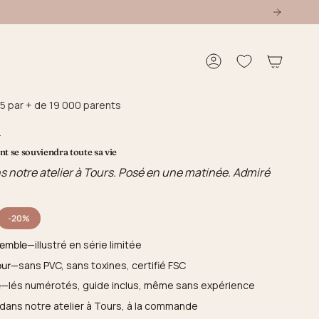
Compte
5 par + de 19 000 parents
n
t se souviendra toute sa vie
s notre atelier à Tours. Posé en une matinée. Admiré
-20%
semble
—illustré en série limitée
our
—sans PVC, sans toxines, certifié FSC
e
—lés numérotés, guide inclus, même sans expérience
dans notre atelier à Tours, à la commande