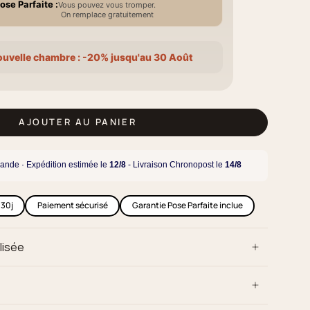
ose Parfaite :
Vous pouvez vous tromper.
On remplace gratuitement
ouvelle chambre : -20% jusqu'au 30 Août
AJOUTER AU PANIER
ande · Expédition estimée le
12/8
- Livraison Chronopost le
14/8
 30j
Paiement sécurisé
Garantie Pose Parfaite inclue
lisée