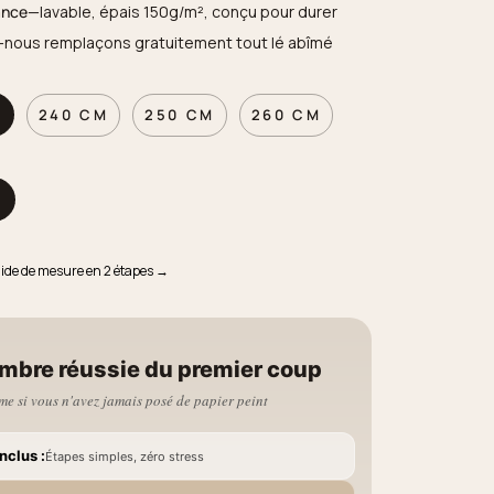
ance
—lavable, épais 150g/m², conçu pour durer
—nous remplaçons gratuitement tout lé abîmé
M
240 CM
250 CM
260 CM
M
uide de mesure en 2 étapes →
mbre réussie du premier coup
e si vous n'avez jamais posé de papier peint
nclus :
Étapes simples, zéro stress