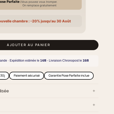
ose Parfaite :
Vous pouvez vous tromper.
On remplace gratuitement
ouvelle chambre : -20% jusqu'au 30 Août
AJOUTER AU PANIER
ande · Expédition estimée le
14/8
- Livraison Chronopost le
16/8
 30j
Paiement sécurisé
Garantie Pose Parfaite inclue
lisée