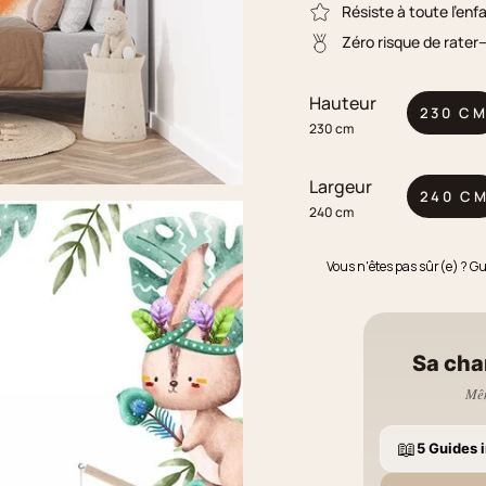
Résiste à toute l'enf
Zéro risque de rater
Hauteur
230 C
230 cm
Largeur
240 C
240 cm
Vous n'êtes pas sûr(e) ? G
Sa cha
Mêm
📖
5 Guides i