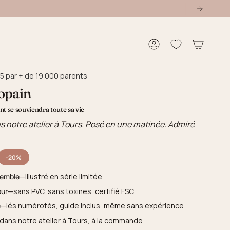
Compte
5 par + de 19 000 parents
opain
t se souviendra toute sa vie
s notre atelier à Tours. Posé en une matinée. Admiré
-20%
semble
—illustré en série limitée
our
—sans PVC, sans toxines, certifié FSC
e
—lés numérotés, guide inclus, même sans expérience
dans notre atelier à Tours, à la commande