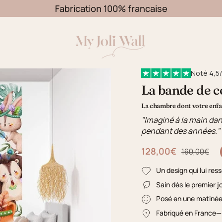
Fabrication 100% francaise
Noté 4,5/
La bande de c
La chambre dont votre enfan
"Imaginé à la main dan
pendant des années."
128,00€
Prix régulier
160,00€
Un design qui lui res
Sain dès le premier j
Posé en une matiné
Fabriqué en France
—