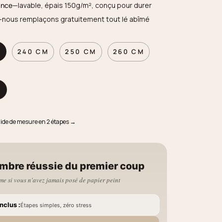
ance
—lavable, épais 150g/m², conçu pour durer
—nous remplaçons gratuitement tout lé abîmé
M
240 CM
250 CM
260 CM
M
uide de mesure en 2 étapes →
mbre réussie du premier coup
e si vous n'avez jamais posé de papier peint
nclus :
Étapes simples, zéro stress