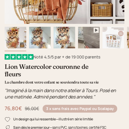
Noté 4,5/5 par + de 19 000 parents
Lion Watercolor couronne de
fleurs
La chambre dont votre enfant se souviendra toute sa vie
"Imaginé à la main dans notre atelier à Tours. Posé en
une matinée. Admiré pendant des années."
76,80€
Prix régulier
96,00€
3 x sans frais avec Paypal ou Scalapay
Un design qui lui ressemble
—illustré en série limitée
Sain dès le premier jour
—sans PVC, sans toxines, certifié FSC