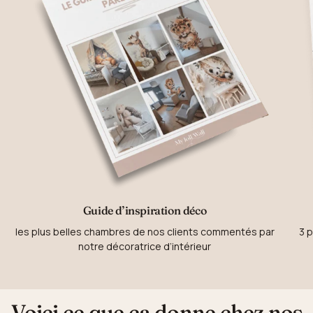
Guide d’inspiration déco
les plus belles chambres de nos clients commentés par
3 p
notre décoratrice d’intérieur
Voici ce que ça donne chez nos