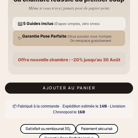
Même si vous n'avez jamais posé de papier peint
📖
5 Guides inclus :
Étapes simples, zéro stress
Garantie Pose Parfaite :
Vous pouvez vous tromper.
✨
On remplace gratuitement
Offre nouvelle chambre : -20% jusqu'au 30 Août
AJOUTER AU PANIER
📦 Fabriqué à la commande · Expédition estimée le
14/8
- Livraison
Chronopost le
16/8
Satisfait ou remboursé 30j
Paiement sécurisé