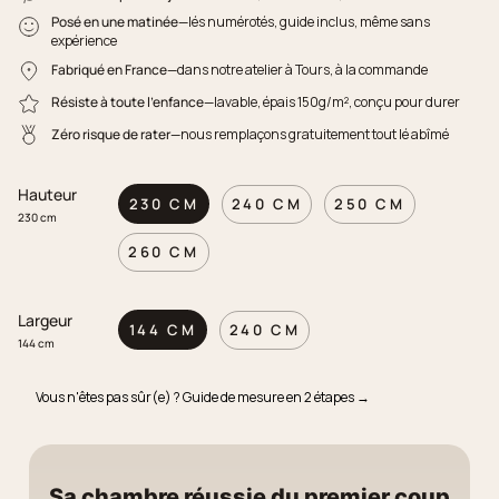
Posé en une matinée
—lés numérotés, guide inclus, même sans
expérience
Fabriqué en France
—dans notre atelier à Tours, à la commande
Résiste à toute l'enfance
—lavable, épais 150g/m², conçu pour durer
Zéro risque de rater
—nous remplaçons gratuitement tout lé abîmé
Hauteur
230 CM
240 CM
250 CM
230 cm
260 CM
Largeur
144 CM
240 CM
144 cm
Vous n'êtes pas sûr(e) ? Guide de mesure en 2 étapes →
Sa chambre réussie du premier coup