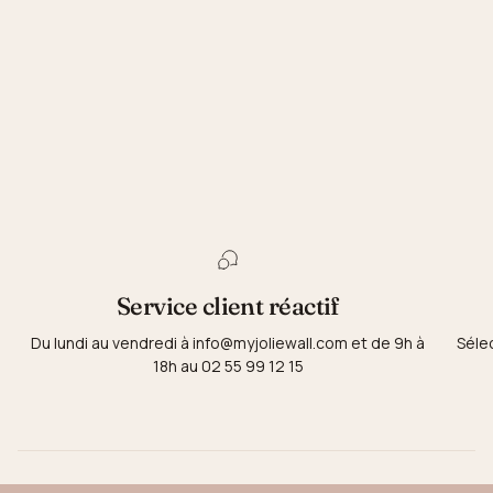
Service client réactif
Du lundi au vendredi à info@myjoliewall.com et de 9h à
Séle
18h au 02 55 99 12 15