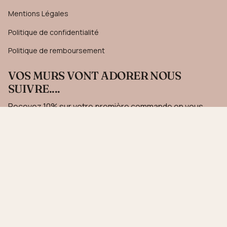
Mentions Légales
Politique de confidentialité
Politique de remboursement
VOS MURS VONT ADORER NOUS
SUIVRE....
Recevez 10% sur votre première commande en vous
inscrivant à notre newsletter.
JE M'INSCRIS
Ce site est protégé par hCaptcha, et la
Politique de confidentialité
et les
Conditions de