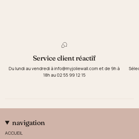
Service client réactif
Du lundi au vendredi à info@myjoliewall.com et de 9h à
Séle
18h au 02 55 99 12 15
navigation
ACCUEIL