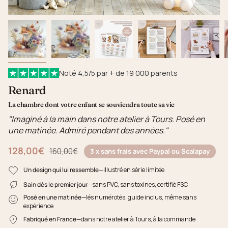
Noté 4,5/5 par + de 19 000 parents
Renard
La chambre dont votre enfant se souviendra toute sa vie
"Imaginé à la main dans notre atelier à Tours. Posé en
une matinée. Admiré pendant des années."
128,00€
Prix régulier
160,00€
3 x sans frais avec Paypal ou Scalapay
Un design qui lui ressemble
—illustré en série limitée
Sain dès le premier jour
—sans PVC, sans toxines, certifié FSC
Posé en une matinée
—lés numérotés, guide inclus, même sans
expérience
Fabriqué en France
—dans notre atelier à Tours, à la commande