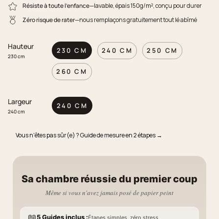
Résiste à toute l'enfance
—lavable, épais 150g/m², conçu pour durer
Zéro risque de rater
—nous remplaçons gratuitement tout lé abîmé
Hauteur
230 CM
240 CM
250 CM
230 cm
260 CM
Largeur
240 CM
240 cm
Vous n'êtes pas sûr(e) ? Guide de mesure en 2 étapes →
Sa chambre réussie du premier coup
Même si vous n'avez jamais posé de papier peint
📖
5 Guides inclus :
Étapes simples, zéro stress