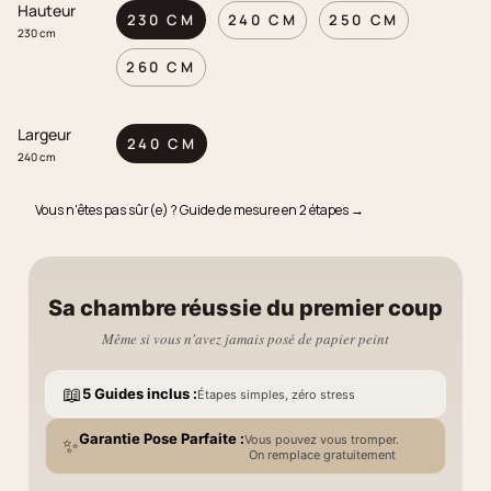
Hauteur
230 CM
240 CM
250 CM
230 cm
260 CM
Largeur
240 CM
240 cm
Vous n'êtes pas sûr(e) ? Guide de mesure en 2 étapes →
Sa chambre réussie du premier coup
Même si vous n'avez jamais posé de papier peint
📖
5 Guides inclus :
Étapes simples, zéro stress
Garantie Pose Parfaite :
Vous pouvez vous tromper.
✨
On remplace gratuitement