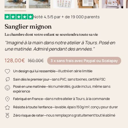
Noté 4,5/5 par + de 19 000 parents
Sanglier mignon
La chambre dont votre enfant se souviendra toute sa vie
"Imaginé à la main dans notre atelier à Tours. Posé en
une matinée. Admiré pendant des années."
128,00€
Prix régulier
160,00€
3 x sans frais avec Paypal ou Scalapay
Un design qui lui ressemble
—illustré en série limitée
Sain dès le premier jour
—sans PVC, sans toxines, certifié FSC
Posé en une matinée
—lés numérotés, guide inclus, même sans
expérience
Fabriqué en France
—dans notre atelier à Tours, à la commande
Résiste à toute l'enfance
—lavable, épais 150g/m², conçu pour durer
Zéro risque de rater
—nous remplaçons gratuitement tout lé abîmé