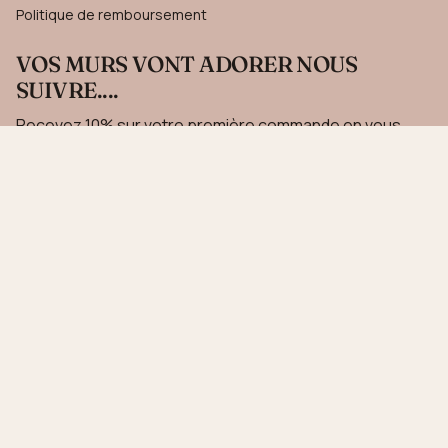
Politique de remboursement
VOS MURS VONT ADORER NOUS
SUIVRE....
Recevez 10% sur votre première commande en vous
inscrivant à notre newsletter.
JE M'INSCRIS
Ce site est protégé par hCaptcha, et la
Politique de confidentialité
et les
Conditions de
service
de hCaptcha s’appliquent.