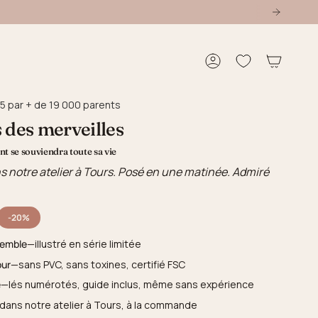
Compte
5 par + de 19 000 parents
 des merveilles
t se souviendra toute sa vie
s notre atelier à Tours. Posé en une matinée. Admiré
-20%
semble
—illustré en série limitée
our
—sans PVC, sans toxines, certifié FSC
e
—lés numérotés, guide inclus, même sans expérience
dans notre atelier à Tours, à la commande