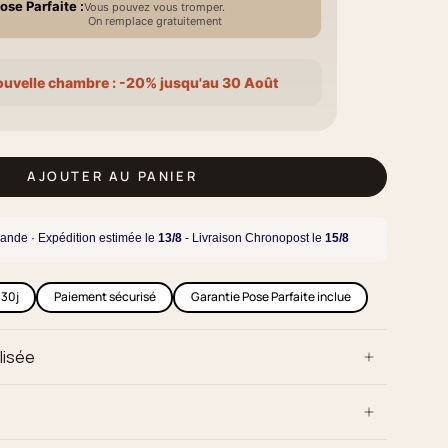
ose Parfaite :
Vous pouvez vous tromper.
On remplace gratuitement
ouvelle chambre : -20% jusqu'au 30 Août
AJOUTER AU PANIER
ande · Expédition estimée le
13/8
- Livraison Chronopost le
15/8
 30j
Paiement sécurisé
Garantie Pose Parfaite inclue
lisée