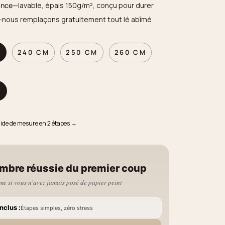
ance
—lavable, épais 150g/m², conçu pour durer
—nous remplaçons gratuitement tout lé abîmé
M
240 CM
250 CM
260 CM
M
uide de mesure en 2 étapes →
mbre réussie du premier coup
e si vous n'avez jamais posé de papier peint
nclus :
Étapes simples, zéro stress