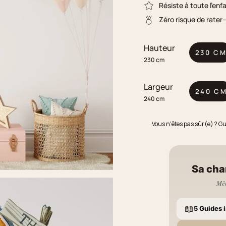
Résiste à toute l'enf
Zéro risque de rater
Hauteur
230 C
230 cm
Largeur
240 C
240 cm
Vous n'êtes pas sûr(e) ? G
Sa cha
Mêm
📖
5 Guides i