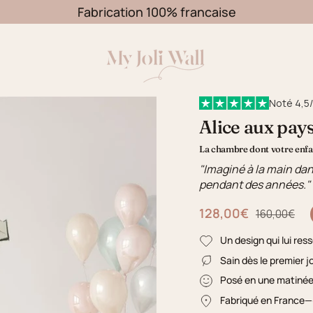
Fabrication 100% francaise
Noté 4,5/
Alice aux pays
La chambre dont votre enfan
"Imaginé à la main dan
pendant des années."
128,00€
Prix régulier
160,00€
Un design qui lui res
Sain dès le premier j
Posé en une matiné
Fabriqué en France
—