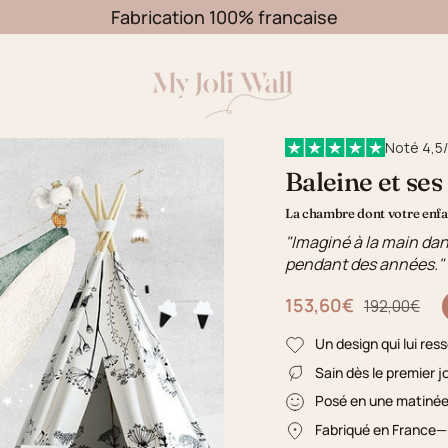
Fabrication 100% francaise
Noté 4,5/
Baleine et ses
La chambre dont votre enfan
"Imaginé à la main dan
pendant des années."
153,60€
Prix régulier
192,00€
Un design qui lui res
Sain dès le premier j
Posé en une matiné
Fabriqué en France
—