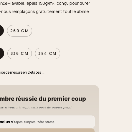
ance
—lavable, épais 150g/m², conçu pour durer
—nous remplaçons gratuitement tout lé abîmé
M
260 CM
M
336 CM
384 CM
uide de mesure en 2 étapes →
mbre réussie du premier coup
e si vous n'avez jamais posé de papier peint
nclus :
Étapes simples, zéro stress