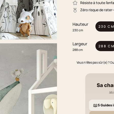
Résiste à toute l'enf
Zéro risque de rater
Hauteur
230 C
230 cm
Largeur
288 C
288 cm
Vous n'êtes pas sûr(e) ? G
Sa cha
Mêm
📖
5 Guides i