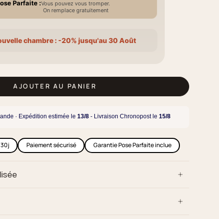
ose Parfaite :
Vous pouvez vous tromper.
On remplace gratuitement
ouvelle chambre : -20% jusqu'au 30 Août
AJOUTER AU PANIER
ande · Expédition estimée le
13/8
- Livraison Chronopost le
15/8
 30j
Paiement sécurisé
Garantie Pose Parfaite inclue
lisée