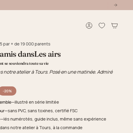
Compte
5 par + de 19 000 parents
 amis dansLes airs
t se souviendra toute sa vie
s notre atelier à Tours. Posé en une matinée. Admiré
-20%
semble
—illustré en série limitée
our
—sans PVC, sans toxines, certifié FSC
e
—lés numérotés, guide inclus, même sans expérience
dans notre atelier à Tours, à la commande