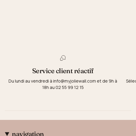
Service client réactif
Du lundi au vendredi à info@myjoliewall.com et de 9h à
Séle
18h au 02 55 99 12 15
navigation