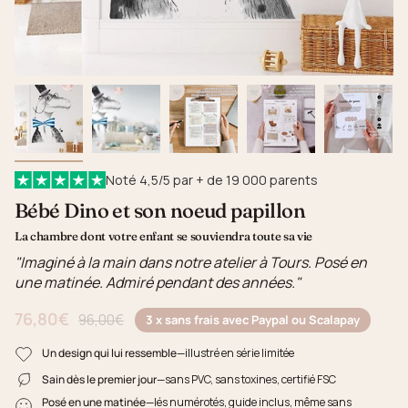
Noté 4,5/5 par + de 19 000 parents
Bébé Dino et son noeud papillon
La chambre dont votre enfant se souviendra toute sa vie
"Imaginé à la main dans notre atelier à Tours. Posé en
une matinée. Admiré pendant des années."
76,80€
Prix régulier
96,00€
3 x sans frais avec Paypal ou Scalapay
Un design qui lui ressemble
—illustré en série limitée
Sain dès le premier jour
—sans PVC, sans toxines, certifié FSC
Posé en une matinée
—lés numérotés, guide inclus, même sans