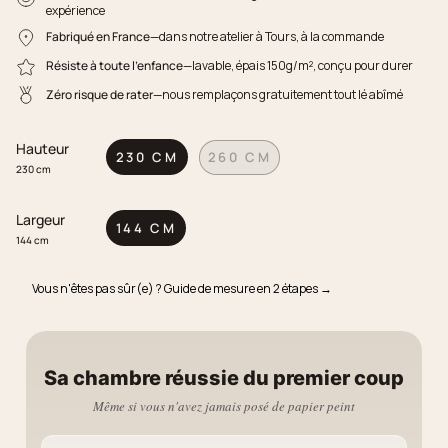
expérience
Fabriqué en France
—dans notre atelier à Tours, à la commande
Résiste à toute l'enfance
—lavable, épais 150g/m², conçu pour durer
Zéro risque de rater
—nous remplaçons gratuitement tout lé abîmé
Hauteur
230 CM
260 CM
230 cm
Largeur
144 CM
144 cm
Vous n'êtes pas sûr(e) ? Guide de mesure en 2 étapes →
Sa chambre réussie du premier coup
Même si vous n'avez jamais posé de papier peint