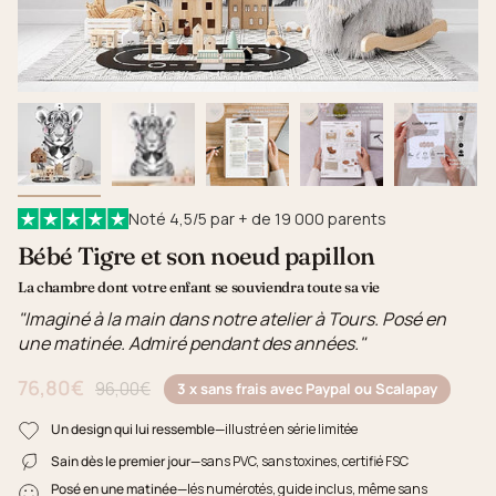
Noté 4,5/5 par + de 19 000 parents
Bébé Tigre et son noeud papillon
La chambre dont votre enfant se souviendra toute sa vie
"Imaginé à la main dans notre atelier à Tours. Posé en
une matinée. Admiré pendant des années."
76,80€
Prix régulier
96,00€
3 x sans frais avec Paypal ou Scalapay
Un design qui lui ressemble
—illustré en série limitée
Sain dès le premier jour
—sans PVC, sans toxines, certifié FSC
Posé en une matinée
—lés numérotés, guide inclus, même sans