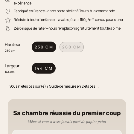
expérience
Fabriqué en France
—dans notre atelier à Tours, à la commande
Résiste à toute l'enfance
—lavable, épais 150g/m², conçu pour durer
Zéro risque de rater
—nous remplaçons gratuitement tout lé abîmé
Hauteur
230 CM
260 CM
230 cm
Largeur
144 CM
144 cm
Vous n'êtes pas sûr(e) ? Guide de mesure en 2 étapes →
Sa chambre réussie du premier coup
Même si vous n'avez jamais posé de papier peint