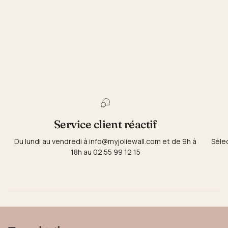
Service client réactif
Du lundi au vendredi à info@myjoliewall.com et de 9h à
Séle
18h au 02 55 99 12 15