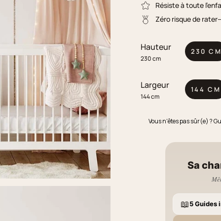
Résiste à toute l'enf
Zéro risque de rater
Hauteur
230 C
230 cm
Largeur
144 CM
144 cm
Vous n'êtes pas sûr(e) ? G
Sa cha
Mêm
📖
5 Guides i