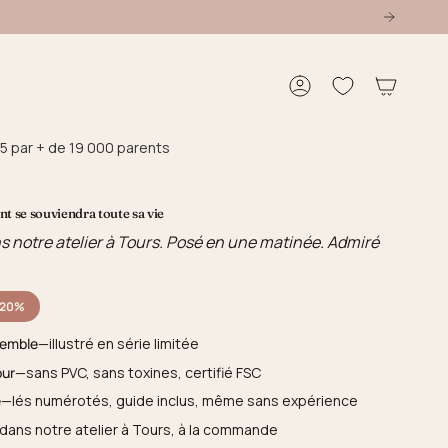
Compte
5 par + de 19 000 parents
t se souviendra toute sa vie
s notre atelier à Tours. Posé en une matinée. Admiré
-20%
semble
—illustré en série limitée
our
—sans PVC, sans toxines, certifié FSC
e
—lés numérotés, guide inclus, même sans expérience
dans notre atelier à Tours, à la commande