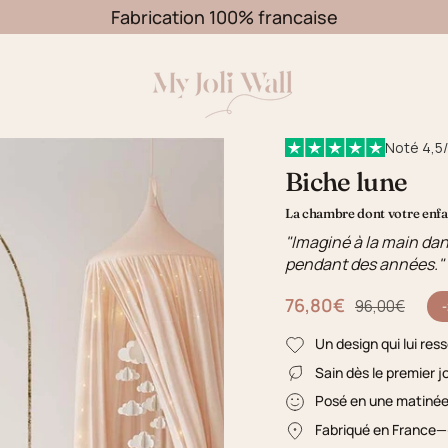
Fabrication 100% francaise
Noté 4,5/
Biche lune
La chambre dont votre enfan
"Imaginé à la main dan
pendant des années."
76,80€
Prix régulier
96,00€
Un design qui lui res
Sain dès le premier j
Posé en une matiné
Fabriqué en France
—