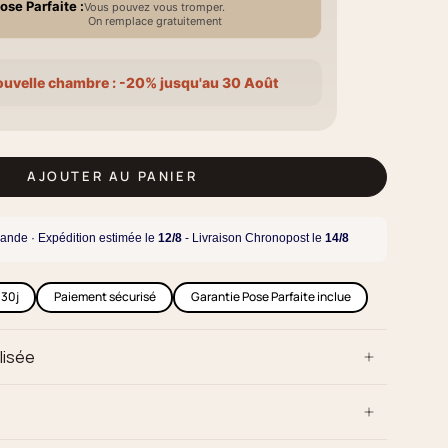
ose Parfaite :
Vous pouvez vous tromper.
On remplace gratuitement
ouvelle chambre : -20% jusqu'au 30 Août
AJOUTER AU PANIER
ande · Expédition estimée le
12/8
- Livraison Chronopost le
14/8
 30j
Paiement sécurisé
Garantie Pose Parfaite inclue
lisée