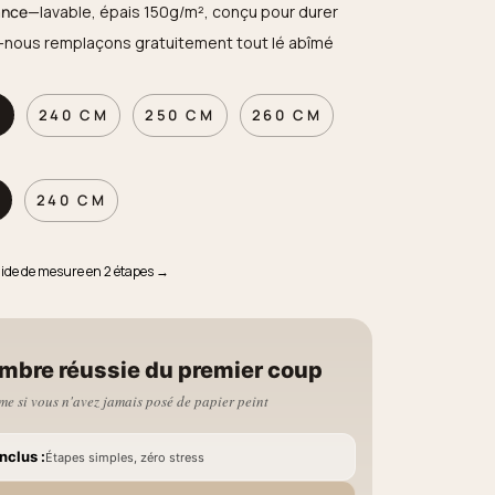
ance
—lavable, épais 150g/m², conçu pour durer
—nous remplaçons gratuitement tout lé abîmé
M
240 CM
250 CM
260 CM
240 CM
uide de mesure en 2 étapes →
mbre réussie du premier coup
e si vous n'avez jamais posé de papier peint
nclus :
Étapes simples, zéro stress