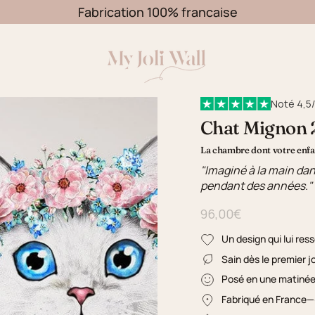
Fabrication 100% francaise
Noté 4,5/
Chat Mignon 2
La chambre dont votre enfan
"Imaginé à la main dan
pendant des années."
96,00€
Un design qui lui res
Sain dès le premier j
Posé en une matiné
Fabriqué en France
—