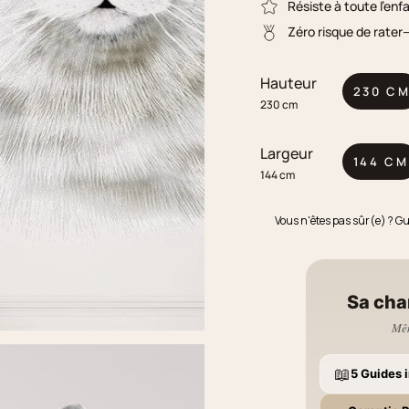
Résiste à toute l'enf
Zéro risque de rater
Hauteur
230 C
230 cm
Largeur
144 CM
144 cm
Vous n'êtes pas sûr(e) ? G
Sa cha
Mêm
📖
5 Guides i