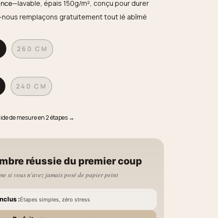
ance
—lavable, épais 150g/m², conçu pour durer
—nous remplaçons gratuitement tout lé abîmé
M
260 CM
240 CM
uide de mesure en 2 étapes →
mbre réussie du premier coup
e si vous n'avez jamais posé de papier peint
nclus :
Étapes simples, zéro stress