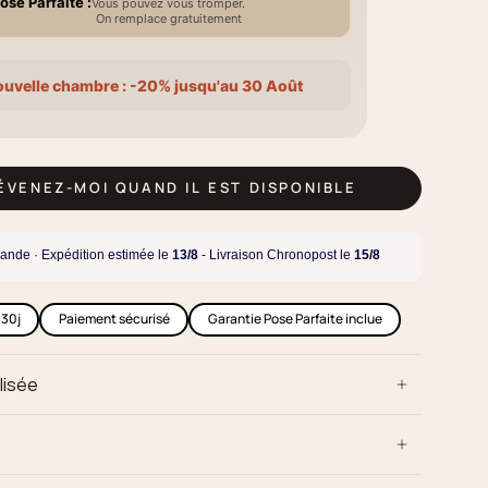
ose Parfaite :
Vous pouvez vous tromper.
On remplace gratuitement
ouvelle chambre : -20% jusqu'au 30 Août
RÉVENEZ-MOI QUAND IL EST DISPONIBLE
ande · Expédition estimée le
13/8
- Livraison Chronopost le
15/8
 30j
Paiement sécurisé
Garantie Pose Parfaite inclue
lisée