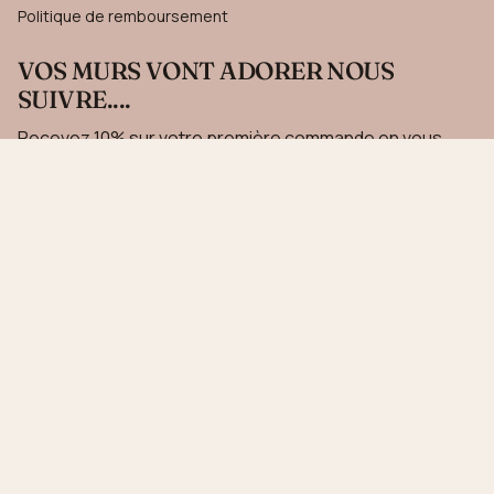
Politique de remboursement
VOS MURS VONT ADORER NOUS
SUIVRE....
Recevez 10% sur votre première commande en vous
inscrivant à notre newsletter.
JE M'INSCRIS
Ce site est protégé par hCaptcha, et la
Politique de confidentialité
et les
Conditions de
service
de hCaptcha s’appliquent.