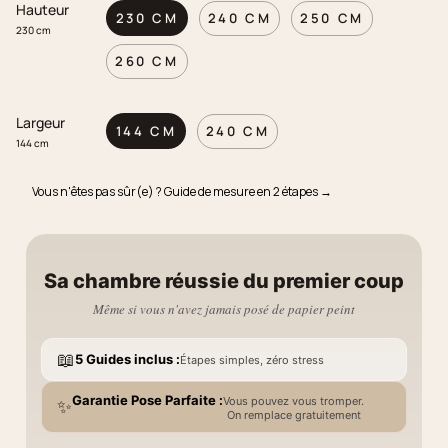
Hauteur
230 CM
240 CM
250 CM
230 cm
260 CM
Largeur
144 CM
240 CM
144 cm
Vous n'êtes pas sûr(e) ? Guide de mesure en 2 étapes →
Sa chambre réussie du premier coup
Même si vous n'avez jamais posé de papier peint
📖
5 Guides inclus :
Étapes simples, zéro stress
Garantie Pose Parfaite :
Vous pouvez vous tromper.
✨
On remplace gratuitement