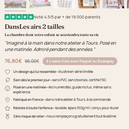
Noté 4,5/5 par + de 19 000 parents
DansLes airs 2 tailles
La chambre dont votre enfant se souviendra toute sa vie
"Imaginé à la main dans notre atelier à Tours. Posé en
une matinée. Admiré pendant des années."
76,80€
Prix régulier
96,00€
3 x sans frais avec Paypal ou Scalapay
Un design qui lui ressemble
—illustré en série limitée
Sain dès le premier jour
—sans PVC, sans toxines, certifié FSC
Posé en une matinée
—lés numérotés, guide inclus, même sans
expérience
Fabriqué en France
—dans notre atelier à Tours, à la commande
Résiste à toute l'enfance
—lavable, épais 150g/m², conçu pour durer
Zéro risque de rater
—nous remplaçons gratuitement tout lé abîmé