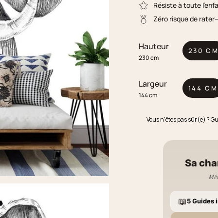
Résiste à toute l'enf
Zéro risque de rater
Hauteur
230 C
230 cm
Largeur
144 CM
144 cm
Vous n'êtes pas sûr(e) ? G
Sa cha
Mêm
📖
5 Guides i