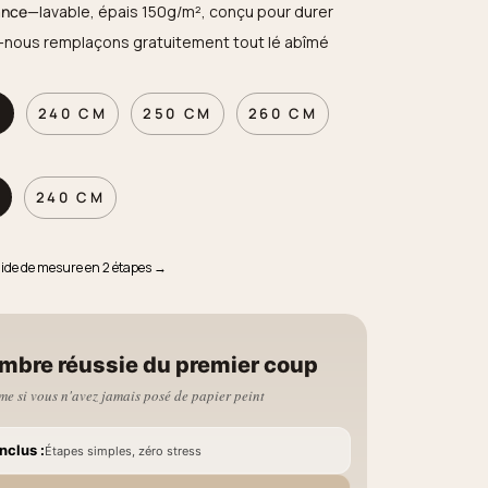
ance
—lavable, épais 150g/m², conçu pour durer
—nous remplaçons gratuitement tout lé abîmé
M
240 CM
250 CM
260 CM
240 CM
uide de mesure en 2 étapes →
mbre réussie du premier coup
e si vous n'avez jamais posé de papier peint
nclus :
Étapes simples, zéro stress