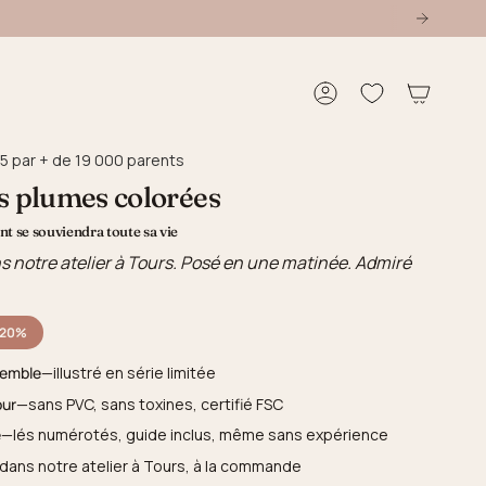
Compte
5 par + de 19 000 parents
es plumes colorées
t se souviendra toute sa vie
s notre atelier à Tours. Posé en une matinée. Admiré
-20%
semble
—illustré en série limitée
our
—sans PVC, sans toxines, certifié FSC
e
—lés numérotés, guide inclus, même sans expérience
dans notre atelier à Tours, à la commande