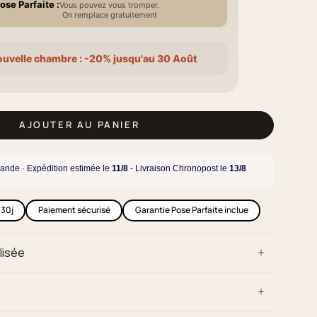
ose Parfaite :
Vous pouvez vous tromper.
On remplace gratuitement
ouvelle chambre : -20% jusqu'au 30 Août
AJOUTER AU PANIER
ande · Expédition estimée le
11/8
- Livraison Chronopost le
13/8
 30j
Paiement sécurisé
Garantie Pose Parfaite inclue
lisée