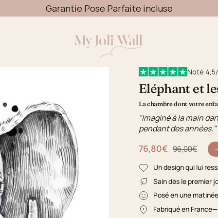
Garantie Pose Parfaite incluse
Noté 4,5/
Eléphant et l
La chambre dont votre enfan
"Imaginé à la main dan
pendant des années."
76,80€
Prix régulier
96,00€
Un design qui lui res
Sain dès le premier j
Posé en une matiné
Fabriqué en France
—