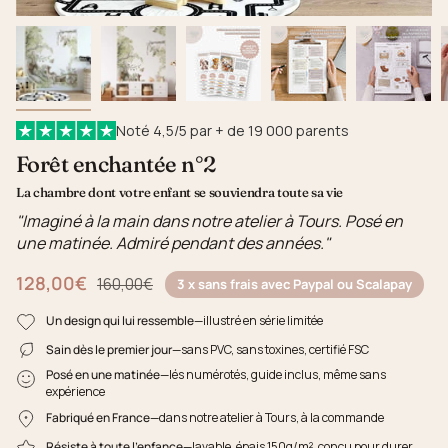
Noté 4,5/5 par + de 19 000 parents
Forêt enchantée n°2
La chambre dont votre enfant se souviendra toute sa vie
"Imaginé à la main dans notre atelier à Tours. Posé en
une matinée. Admiré pendant des années."
128,00€
Prix régulier
160,00€
3 x sans frais avec Paypal ou Scalapay
Un design qui lui ressemble
—illustré en série limitée
Sain dès le premier jour
—sans PVC, sans toxines, certifié FSC
Posé en une matinée
—lés numérotés, guide inclus, même sans
expérience
Fabriqué en France
—dans notre atelier à Tours, à la commande
Résiste à toute l'enfance
—lavable, épais 150g/m², conçu pour durer