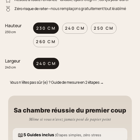
Zéro risque de rater
—nous remplaçons gratuitement tout lé abîmé
Hauteur
230 CM
240 CM
250 CM
230 cm
260 CM
Largeur
240 CM
240 cm
Vous n'êtes pas sûr(e) ? Guide de mesure en 2 étapes →
Sa chambre réussie du premier coup
Même si vous n'avez jamais posé de papier peint
📖
5 Guides inclus :
Étapes simples, zéro stress