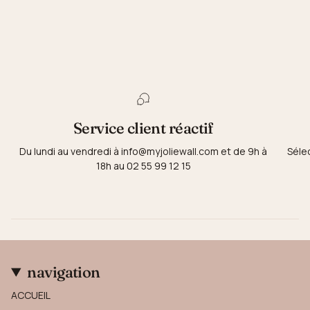
Service client réactif
Du lundi au vendredi à info@myjoliewall.com et de 9h à
Séle
18h au 02 55 99 12 15
navigation
ACCUEIL