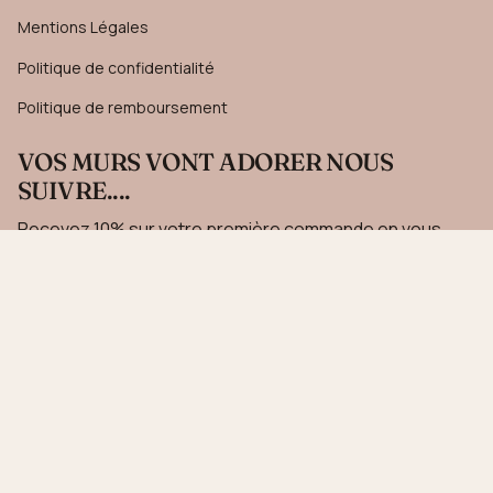
Mentions Légales
Politique de confidentialité
Politique de remboursement
VOS MURS VONT ADORER NOUS
SUIVRE....
Recevez 10% sur votre première commande en vous
inscrivant à notre newsletter.
JE M'INSCRIS
Ce site est protégé par hCaptcha, et la
Politique de confidentialité
et les
Conditions de