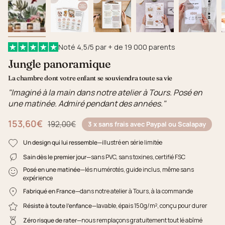
Noté 4,5/5 par + de 19 000 parents
Jungle panoramique
La chambre dont votre enfant se souviendra toute sa vie
"Imaginé à la main dans notre atelier à Tours. Posé en
une matinée. Admiré pendant des années."
153,60€
Prix régulier
192,00€
3 x sans frais avec Paypal ou Scalapay
Un design qui lui ressemble
—illustré en série limitée
Sain dès le premier jour
—sans PVC, sans toxines, certifié FSC
Posé en une matinée
—lés numérotés, guide inclus, même sans
expérience
Fabriqué en France
—dans notre atelier à Tours, à la commande
Résiste à toute l'enfance
—lavable, épais 150g/m², conçu pour durer
Zéro risque de rater
—nous remplaçons gratuitement tout lé abîmé