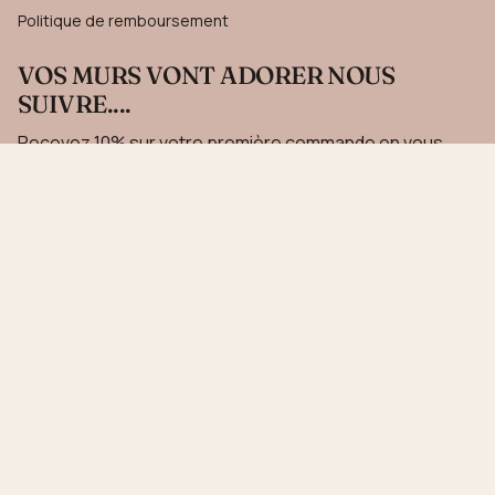
Politique de remboursement
VOS MURS VONT ADORER NOUS
SUIVRE....
Recevez 10% sur votre première commande en vous
inscrivant à notre newsletter.
JE M'INSCRIS
Ce site est protégé par hCaptcha, et la
Politique de confidentialité
et les
Conditions de
service
de hCaptcha s’appliquent.