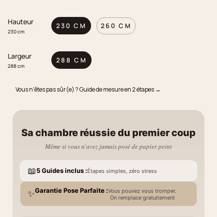
Hauteur
230 CM
260 CM
230 cm
Largeur
288 CM
288 cm
Vous n'êtes pas sûr(e) ? Guide de mesure en 2 étapes →
Sa chambre réussie du premier coup
Même si vous n'avez jamais posé de papier peint
📖
5 Guides inclus :
Étapes simples, zéro stress
Garantie Pose Parfaite :
Vous pouvez vous tromper.
✨
On remplace gratuitement